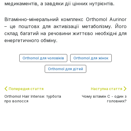
медикаментів, а завдяки дії цінних нутрієнтів.
Вітамінно-мінеральний комплекс Orthomol Aurinor
– це поштовх для активізації метаболізму. Його
склад багатий на речовини життєво необхідні для
енергетичного обміну.
Orthomol для чоловіків
Orthomol для жінок
Orthomol для дітей
Попередня стаття
Наступна стаття
Orthomol Hair Intense: турбота
Чому вітамін C - один з
про волосся
головних?