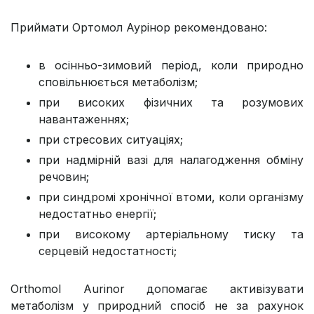
Приймати Ортомол Аурінор рекомендовано:
в осінньо-зимовий період, коли природно
сповільнюється метаболізм;
при високих фізичних та розумових
навантаженнях;
при стресових ситуаціях;
при надмірній вазі для налагодження обміну
речовин;
при синдромі хронічної втоми, коли організму
недостатньо енергії;
при високому артеріальному тиску та
серцевій недостатності;
Orthomol Aurinor допомагає активізувати
метаболізм у природний спосіб не за рахунок