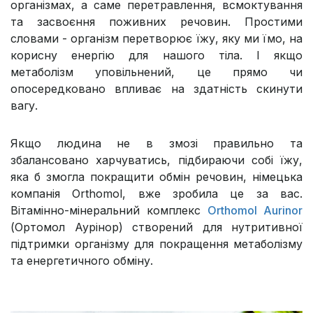
організмах, а саме перетравлення, всмоктування
та засвоєння поживних речовин. Простими
словами - організм перетворює їжу, яку ми їмо, на
корисну енергію для нашого тіла. І якщо
метаболізм уповільнений, це прямо чи
опосередковано впливає на здатність скинути
вагу.
Якщо людина не в змозі правильно та
збалансовано харчуватись, підбираючи собі їжу,
яка б змогла покращити обмін речовин, німецька
компанія Orthomol, вже зробила це за вас.
Вітамінно-мінеральний комплекс
Orthomol Aurinor
(Ортомол Аурінор) створений для нутритивної
підтримки організму для покращення метаболізму
та енергетичного обміну.