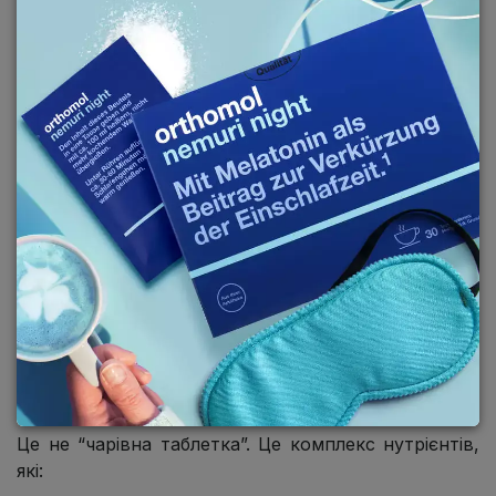
ORTHOMOL VITAL M
—
СИСТЕМНА ФОРМУЛА ДЛЯ
ЧОЛОВІКІВ 50+
Це не “чарівна таблетка”. Це комплекс нутрієнтів,
які: