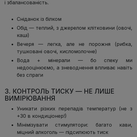
і збалансованість.
Сніданок із білком
Обід — теплий, з джерелом клітковини (овочі,
каші)
Вечеря — легка, але не порожня (рибка,
тушковані овочі, кисломолочне)
Вода + мінерали — бо спеку ми
недооцінюємо, а зневоднення впливає навіть
без спраги
3. КОНТРОЛЬ ТИСКУ — НЕ ЛИШЕ
ВИМІРЮВАННЯ
Уникати різких перепадів температур (не з
+30 в кондиціонер!)
Мінімізувати стимулятори: багато кави,
міцний алкоголь — підсилюють тиск