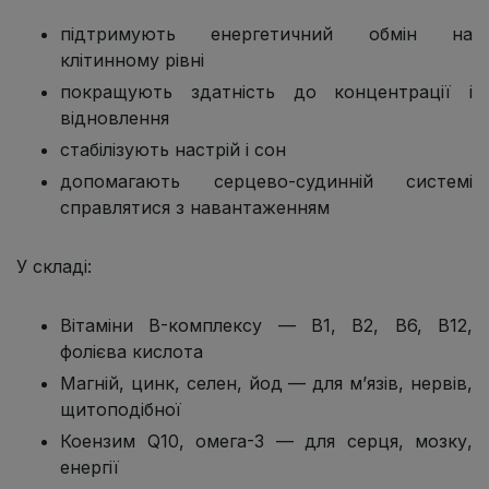
підтримують енергетичний обмін на
клітинному рівні
покращують здатність до концентрації і
відновлення
стабілізують настрій і сон
допомагають серцево-судинній системі
справлятися з навантаженням
У складі:
Вітаміни B-комплексу — B1, B2, B6, B12,
фолієва кислота
Магній, цинк, селен, йод — для м’язів, нервів,
щитоподібної
Коензим Q10, омега-3 — для серця, мозку,
енергії