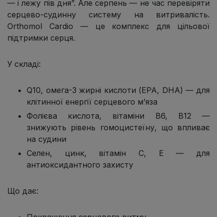
— і лежу пів дня”. Але серпень — не час перевіряти
серцево-судинну систему на витривалість.
Orthomol Cardio — це комплекс для цільової
підтримки серця.
У складі:
Q10, омега-3 жирні кислоти (EPA, DHA) — для
клітинної енергії серцевого м’яза
Фолієва кислота, вітаміни B6, B12 —
знижують рівень гомоцистеїну, що впливає
на судини
Селен, цинк, вітамін C, E — для
антиоксидантного захисту
Що дає: