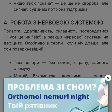
Якщо тиск "скаче" — це ще не хвороба, але
сигнал: судинам потрібна підтримка
4. РОБОТА З НЕРВОВОЮ СИСТЕМОЮ
Тривога, дратівливість, складність зосередитися
— усе це не “вік”, а реакція нервової системи на
дефіцити. Особливо в серпні, коли ніч довша, але
сон поверхневіший.
Тихі вечори — без новин, екрану, зайвого
стимулу
Магній, B-комплекс, коензими — основа
×
стійкості нервів
Повноцінне дихання (не перебігом!) —
активізує парасимпатику