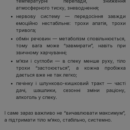
температурні перепади, зниження
атмосферного тиску, зневоднення;
нервову систему — передосіння завжди
емоційно нестабільне: трохи апатія, трохи
тривога;
обмін речовин — метаболізм сповільнюється,
тому вага може “завмирати”, навіть при
звичному харчуванні;
м’язи і суглоби — в спеку менше руху, тіло
трохи “застоюється”, а кожна пробіжка
дається вже не так легко;
печінку і шлунково-кишковий тракт — часті
дачі, шашлики, сезонні зміни раціону,
алкоголь у спеку.
І саме зараз важливо не “вичавлювати максимум”,
а підтримати тіло м’яко, стабільно, системно.