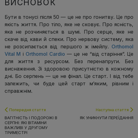
ВИСНОВОК
Бути в тонусі після 50 — це не про гонитву. Це про
якість життя. Про тіло, яке не сковує. Про ясність,
яка не розчиняється в шумі. Про серце, яке не
скаче від кави й спеки. Про нервову систему, яка
не розсипається від першого ж імейлу.
Orthomol
Vital M
і
Orthomol Cardio
— це не “від старіння”. Це
для життя з ресурсом. Без перенапруги. Без
виснаження. Зі здоровою присутністю в кожному
дні. Бо серпень — це не фінал. Це старт. І від тебе
залежить, чи буде цей старт м’яким, рівним і
справжнім.
Попередня стаття
Наступна стаття
ВАГІТНІСТЬ І ПОДОРОЖІ В
ЯК УНИКНУТИ ПЕРЕЇДАННЯ
СЕРПНІ: ЯКІ ВІТАМІНИ
ВАЖЛИВІ У ДРУГОМУ
ТРИМЕСТРІ