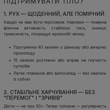
ПІДТРИМУВАТИ ТІЛО?
1. РУХ — ЩОДЕННИЙ, АЛЕ ПОМІРНИЙ
Кардіо не має бути героїзмом. Навпаки — помірна
фізична активність стабілізує тиск, знижує
тривожність, покращує кровообіг мозку.
Прогулянка 40 хвилин у ранкову або вечірню
прохолоду
15 хвилин розтяжки або вправ на гнучкість
суглобів
Легке плавання або велосипед — без змагань
із собою
2. СТАБІЛЬНЕ ХАРЧУВАННЯ — БЕЗ
"ПЕРЕМОГ" І "ЗРИВІВ"
Дієти — не про 50+. Тепер головне — регулярність