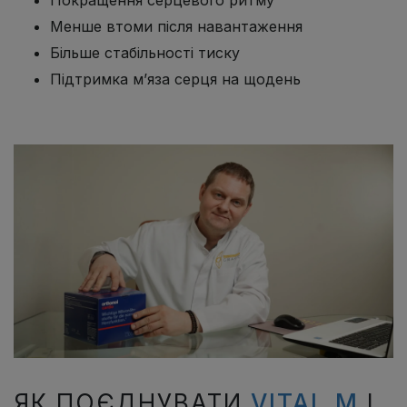
Покращення серцевого ритму
Менше втоми після навантаження
Більше стабільності тиску
Підтримка м’яза серця на щодень
ЯК ПОЄДНУВАТИ
VITAL M
І