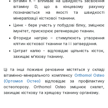
Вітамін К – впливає на швидкість засвоєння
вітаміну D, що в кінцевому рахунку
позначається на якості та швидкості
мінералізації кісткової тканини.
Цинк - бере участь у побудові білку, зміцнює
імунітет, прискорює регенерацію тканин.
Фториди натрію – стимулюють утворення
клітин кісткової тканини та її затвердіння.
Цитрат калію - відповідає щільність кісток,
захищає м'язову тканину.
Ці та інші поживні речовини містяться у складі
вітамінно-мінерального комплексу
Orthomol Osteo
(Ортомол Остео)
відповідає за профілактику
остеопорозу. Orthomol Osteo зміцнює скелет,
захищає кісткову та хрящову тканину організму.