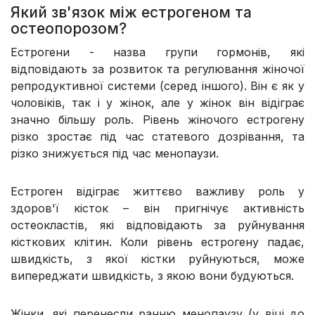
Який зв'язок між естрогеном та
остеопорозом?
Естрогени - назва групи гормонів, які
відповідають за розвиток та регулювання жіночої
репродуктивної системи (серед іншого). Він є як у
чоловіків, так і у жінок, але у жінок він відіграє
значно більшу роль. Рівень жіночого естрогену
різко зростає під час статевого дозрівання, та
різко знижується під час менопаузи.
Естроген відіграє життєво важливу роль у
здоров'ї кісток – він пригнічує активність
остеокластів, які відповідають за руйнування
кісткових клітин. Коли рівень естрогену падає,
швидкість, з якої кістки руйнуються, може
випереджати швидкість, з якою вони будуються.
Жінки, які перенесли ранню менопаузу (у віці до