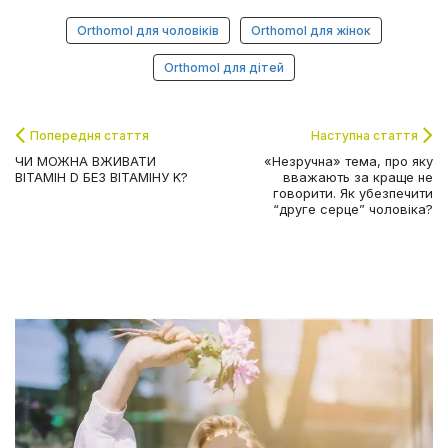
Orthomol для чоловіків
Orthomol для жінок
Orthomol для дітей
Попередня стаття
Наступна стаття
ЧИ МОЖНА ВЖИВАТИ
«Незручна» тема, про яку
ВІТАМІН D БЕЗ ВІТАМІНУ K?
вважають за краще не
говорити. Як убезпечити
“друге серце” чоловіка?