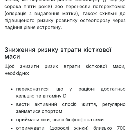
сорока п'яти років) або перенесли гістеректомію
(операція з видалення матки), також схильні до
підвищеного ризику розвитку остеопорозу через
падіння рівня естрогену.
Зниження ризику втрати кісткової
маси
Щоб знизити ризик втрати кісткової маси,
необхідно:
переконатися, що у раціоні достатньо
кальцію та вітаміну D
вести активний спосіб життя, регулярно
займатися спортом
приймати ліки, звані бісфосфонатами
отримувати (дорослі жінки) близько 700