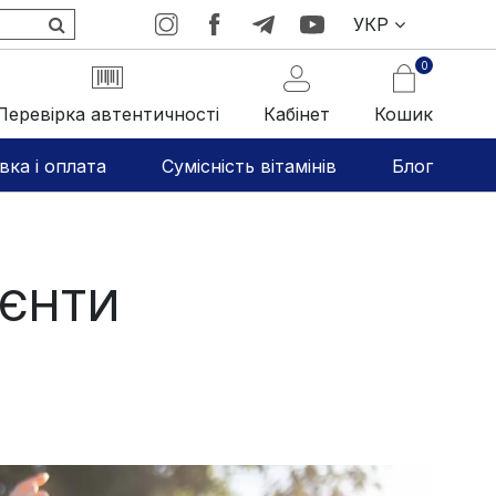
УКР
0
Перевірка автентичності
Кабінет
Кошик
вка і оплата
Сумісність вітамінів
Блог
ІЄНТИ