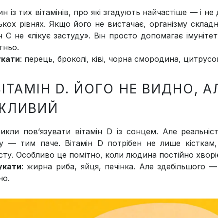
н із тих вітамінів, про які згадують найчастіше — і не
лькох рівнях. Якщо його не вистачає, організму склад
ін С не «лікує застуду». Він просто допомагає імуніт
тньо.
укати
: перець, броколі, ківі, чорна смородина, цитру
ВІТАМІН D. ЙОГО НЕ ВИДНО, 
ЖЛИВИЙ
икли пов’язувати вітамін D із сонцем. Але реальніст
у — тим паче. Вітамін D потрібен не лише кісткам,
сту. Особливо це помітно, коли людина постійно хворіє
укати
: жирна риба, яйця, печінка. Але здебільшого 
но.