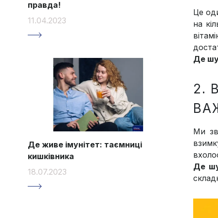
правда!
Це оди
11.04.2023
на кі
вітам
доста
Де ш
2. 
ВА
Ми зв
взимк
Де живе імунітет: таємниці
вхоло
кишківника
Де ш
18.07.2023
склад