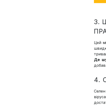
3. 
ПР
Цей мі
швидк
тривал
Де ш
добав
4.
Селен
вірус
доста