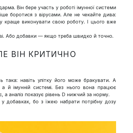
 дарма. Він бере участь у роботі імунної системи
ніше боротися з вірусами. Але не чекайте дива:
ету краще виконувати свою роботу. І цього вже
сові. Або добавки — якщо треба швидко й точно.
АЛЕ ВІН КРИТИЧНО
ь така: навіть улітку його може бракувати. А
 а й імунній системі. Без нього вона працює
, а аналіз показує рівень D нижчий за норму.
— у добавках, бо з їжею набрати потрібну дозу