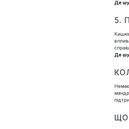
Де ш
5. 
Кишків
вплив
справ
Де ш
КО
Немає
мандр
підтри
ЩО