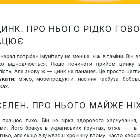
ЦИНК. ПРО НЬОГО РІДКО ГОВО
АЦЮЄ
нерал потрібен імунітету не менше, ніж вітаміни. Він вп
о відновлюється. Якщо починати прийом цинку 
ість. Але знову ж — цинк не панацея. Це просто цегли
укати
: м’ясо, морепродукти, насіння гарбуза, бобові
ках.
 СЕЛЕН. ПРО НЬОГО МАЙЖЕ НІ
 працює тихо. Він не зірка здорового харчування,
ами. Його бракує в українських ґрунтах, отже — і в ї
тньо, але якщо відчуваєш хронічну втому, часто хворі