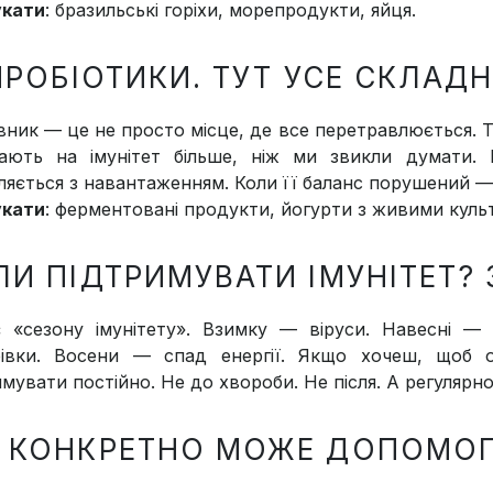
укати
: бразильські горіхи, морепродукти, яйця.
ПРОБІОТИКИ. ТУТ УСЕ СКЛАДН
ник — це не просто місце, де все перетравлюється. Та
ають на імунітет більше, ніж ми звикли думати. 
ляється з навантаженням. Коли її баланс порушений — 
укати
: ферментовані продукти, йогурти з живими культ
ЛИ ПІДТРИМУВАТИ ІМУНІТЕТ?
 «сезону імунітету». Взимку — віруси. Навесні — 
івки. Восени — спад енергії. Якщо хочеш, щоб о
мувати постійно. Не до хвороби. Не після. А регулярно
 КОНКРЕТНО МОЖЕ ДОПОМО