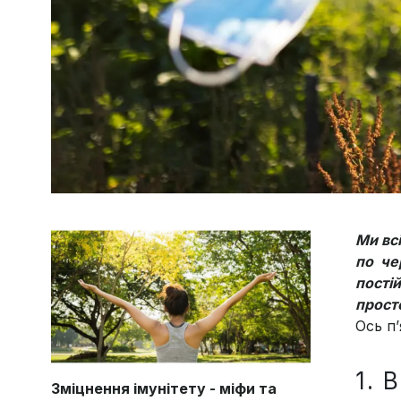
Ми вс
по че
постій
прост
Ось п’
1. 
Зміцнення імунітету - міфи та