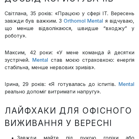
Світлана, 35 років: «Працюю у сфері IT. Вересень
завжди був важким. З
Orthomol Mental
я відчуваю,
що менше відволікаюся, швидше “входжу” у
роботу».
Максим, 42 роки: «У мене команда й десятки
зустрічей.
Mental
став моєю страховкою: енергія
стабільна, менше нервових зривів».
Ірина, 29 років: «Я готувалась до іспитів.
Mental
реально допоміг витримати напругу».
ЛАЙФХАКИ ДЛЯ ОФІСНОГО
ВИЖИВАННЯ У ВЕРЕСНІ
Завжди майте під рукою горіхи або