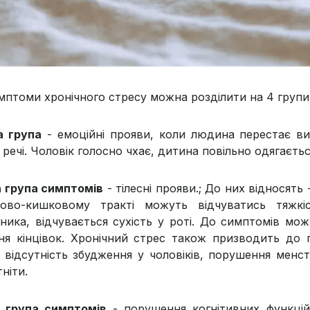
имптоми хронічного стресу можна розділити на 4 групи
 група
- емоційні прояви, коли людина перестає в
 речі. Чоловік голосно чхає, дитина повільно одягається
 група симптомів
- тілесні прояви.; До них відносять 
ово-кишковому тракті можуть відчуватись тяжкі
ника, відчувається сухість у роті. До симптомів можн
ння кінцівок. Хронічний стрес також призводить до
о, відсутність збудження у чоловіків, порушення менс
тніти.
 група симптомів
- порушення когнітивних функцій.