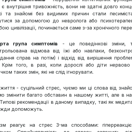
, є внутрішня тривожність, вони не здатні довго кон
кі та знайомі без видимих причин стали песиміст
утися за допомогою до невролога або психотерапе
ою цивілізації, починається саме з-за хронічного пере
ерта група симптомів
- це поведінкові зміни, т
трольована відмова від їжі або навпаки, безконтр
адання справ на потім) і відхід від вирішення пробл
. Крім того, в разі, коли дорослі або діти нервов
чком таких змін, які не слід ігнорувати.
життя - суцільний стрес, чуємо ми ці слова від знайо
о змінити багато обставин в нашому житті, але в на
 Типові рекомендації в даному випадку, такі як медит
вжди допоможуть.
ізм реагує на стрес 3-ма способами: гіперреакцією
зник. Сприйнятливість до стресу залежить від с