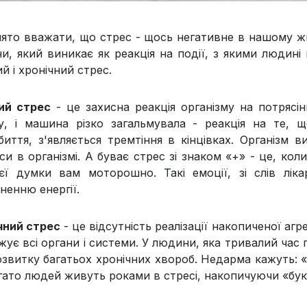
ято вважати, що стрес - щось негативне в нашому житт
и, який виникає як реакція на події, з якими людині
й і хронічний стрес.
ий стрес
- це захисна реакція організму на потрясін
у, і машина різко загальмувала - реакція на те, 
биття, з'являється тремтіння в кінцівках. Організм в
си в організмі. А буває стрес зі знаком «+» - це, ко
ієї думки вам моторошно. Такі емоції, зі слів ліка
ненню енергії.
чний стрес
- це відсутність реалізації накопиченої агре
жує всі органи і системи. У людини, яка тривалий час 
озвитку багатьох хронічних хвороб. Недарма кажуть: «
гато людей живуть роками в стресі, накопичуючи «бук