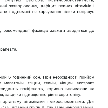
нні захворювання, дефіцит певних вітамінів і
ване і одноманітне харчування тільки погіршує
, рекомендації фахівців завжди зводяться до
ерапевта.
цінний 8-годинний сон. При необхідності прийом
мелатонін, гліцин, теанін, ніацин, екстракт
ксидантів поліфенолів, корисно впливаючи на
я, завдяки підвищенню рівня серотоніну.
 організму вітамінами і мікроелементами. Для
С і Е, вітаміни групи В, так звані нейровітаміни,