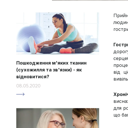
Прийн
людин
гостри
Гостр
дорог
серце
Пошкодження м'яких тканин
проце
(сухожилля та зв'язки) - як
від ц
відновитися?
вивіль
08.05.2020
Хроні
висна
для р
що ба