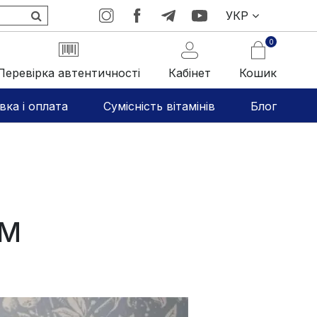
УКР
0
Перевірка автентичності
Кабінет
Кошик
вка і оплата
Сумісність вітамінів
Блог
ИМ