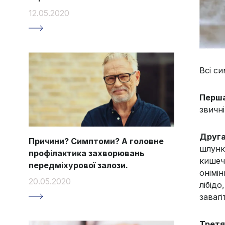
12.05.2020
Всі с
Перша
звичні
Друга
Причини? Симптоми? А головне
шлунк
профілактика захворювань
кишеч
передміхурової залози.
онімі
20.05.2020
лібід
завагі
Третя