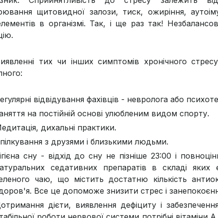
рювання щитовидної залози, тиск, ожиріння, аутоіму
елементів в організмі. Так, і ще раз так! Незбалансо
цію.
иявленні тих чи інших симптомів хронічного стресу
пного:
егулярні відвідування фахівців - невролога або психот
аняття на постійній основі улюбленим видом спорту.
едитація, дихальні практики.
пілкування з друзями і близькими людьми.
ігієна сну - відхід до сну не пізніше 23:00 і повно
атуральних седативних препаратів в складі яких є 
еленого чаю, що містить достатню кількість антио
доров'я. Все це допоможе знизити стрес і занепокоєнн
отримання дієти, виявлення дефіциту і забезпечення
табільної роботи нервової системи потрібні вітаміни А, 