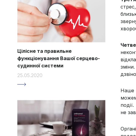
стрес
близь
зверн
хвороб
Четв
Цілісне та правильне
некон
функціонування Вашої серцево-
відкл
судинної системи
зміни
дзвіно
25.05.2020
Наше 
можем
події.
не за
Орган
подра