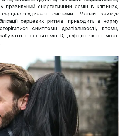
ть правильний енергетичний обмін в клітинах,
серцево-судинної системи. Магній знижує
білізації серцевих ритмів, приводить в норму
терігатися симптоми дратівливості, втоми,
забувати і про вітамін D, дефіцит якого може
.