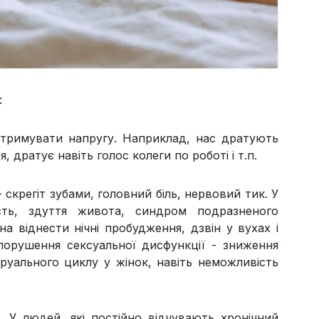
:
итримувати напругу. Наприклад, нас дратують
, дратує навіть голос колеги по роботі і т.п.
- скрегіт зубами, головний біль, нервовий тик. У
сть, здуття живота, синдром подразненого
а віднести нічні пробудження, дзвін у вухах і
 порушення сексуальної дисфункції - зниження
труального циклу у жінок, навіть неможливість
 У людей, які постійно відчувають хронічний