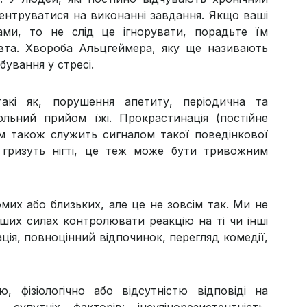
центруватися на виконанні завдання. Якщо ваші
ами, то не слід це ігнорувати, порадьте їм
вта. Хвороба Альцгеймера, яку ще називають
бування у стресі.
акі як, порушення апетиту, періодична та
ольний прийом їжі. Прокрастинація (постійне
ем також служить сигналом такої поведінкової
о гризуть нігті, це теж може бути тривожним
мих або близьких, але це не зовсім так. Ми не
ших силах контролювати реакцію на ті чи інші
ація, повноцінний відпочинок, перегляд комедії,
, фізіологічно або відсутністю відповіді на
упутніх факторів: інсулінорезистентність,