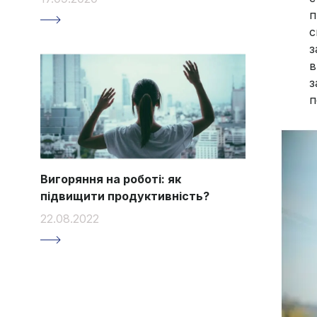
п
с
з
в
з
п
Вигоряння на роботі: як
підвищити продуктивність?
22.08.2022