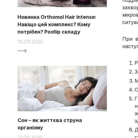
захво
мікро
Новинка Orthomol Hair Intense:
ситуа
Навіщо цей комплекс? Кому
потрібен? Розбір складу
При в
10.09.2020
насту
Р
З
М
С
Г
н
з
Сон – як життєва струна
з
організму
Д
с
17.09.2020