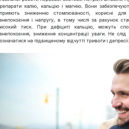
репарати калію, кальцію і магнію. Вони забезпечую
прияють зниженню стомлюваності, корисні для 
анепокоєння і напругу, в тому числі за рахунок ста
исокий тиск. При дефіциті кальцію, можуть спос
анепокоєння, зниження концентрації уваги. Не слід 
означатися на підвищеному відчутті тривоги і депресії