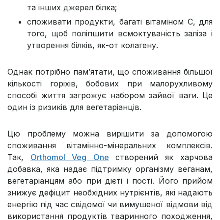
та інших джерел білка;
споживати продукти, багаті вітаміном С, для
того, щоб поліпшити всмоктуваність заліза і
утворення білків, як-от колагену.
Однак потрібно пам’ятати, що споживання більшої
кількості горіхів, бобових при малорухливому
способі життя загрожує набором зайвої ваги. Це
один із ризиків для вегетаріанців.
Цю проблему можна вирішити за допомогою
споживання вітамінно-мінеральних комплексів.
Так,
Orthomol Veg One
створений як харчова
добавка, яка надає підтримку організму веганам,
вегетаріанцям або при дієті і пості. Його прийом
знижує дефіцит необхідних нутрієнтів, які надають
енергію під час свідомої чи вимушеної відмови від
використання продуктів тваринного походження,