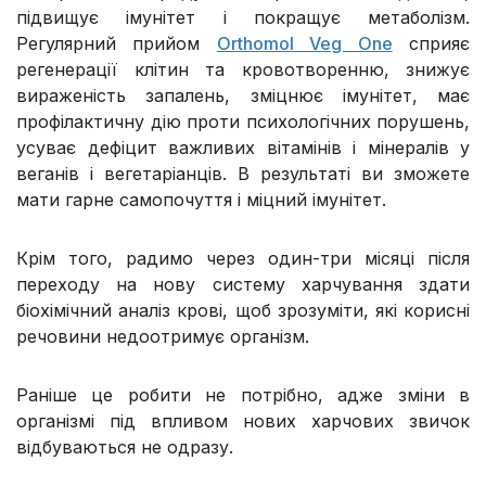
підвищує імунітет і покращує метаболізм.
Регулярний прийом
Orthomol Veg One
сприяє
регенерації клітин та кровотворенню, знижує
вираженість запалень, зміцнює імунітет, має
профілактичну дію проти психологічних порушень,
усуває дефіцит важливих вітамінів і мінералів у
веганів і вегетаріанців. В результаті ви зможете
мати гарне самопочуття і міцний імунітет.
Крім того, радимо через один-три місяці після
переходу на нову систему харчування здати
біохімічний аналіз крові, щоб зрозуміти, які корисні
речовини недоотримує організм.
Раніше це робити не потрібно, адже зміни в
організмі під впливом нових харчових звичок
відбуваються не одразу.