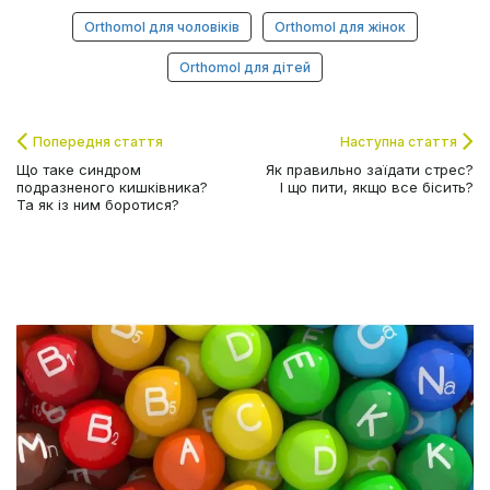
Orthomol для чоловіків
Orthomol для жінок
Orthomol для дітей
Попередня стаття
Наступна стаття
Що таке синдром
Як правильно заїдати стрес?
подразненого кишківника?
І що пити, якщо все бісить?
Та як із ним боротися?