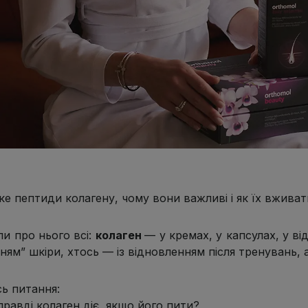
ке пептиди колагену, чому вони важливі і як їх вжива
ли про нього всі:
колаген
— у кремах, у капсулах, у від
нням” шкіри, хтось — із відновленням після тренувань,
сь питання:
равді колаген діє, якщо його пити?