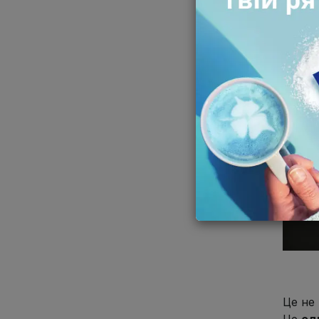
Це не 
Це
од