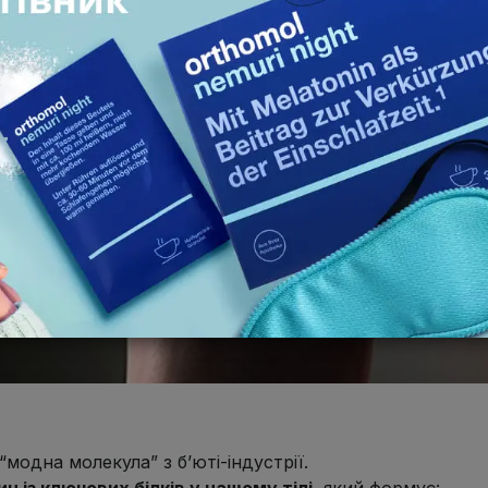
“модна молекула” з б’юті-індустрії.
ин із ключових білків у нашому тілі
,
який формує: