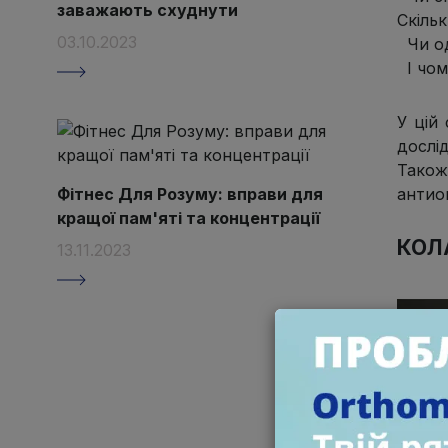
заважають схуднути
Скільк
03.10.2023
Чи од
І чом
У цій
дослід
Тако
антио
Фітнес Для Розуму: вправи для
кращої пам'яті та концентрації
КОЛ
13.11.2023