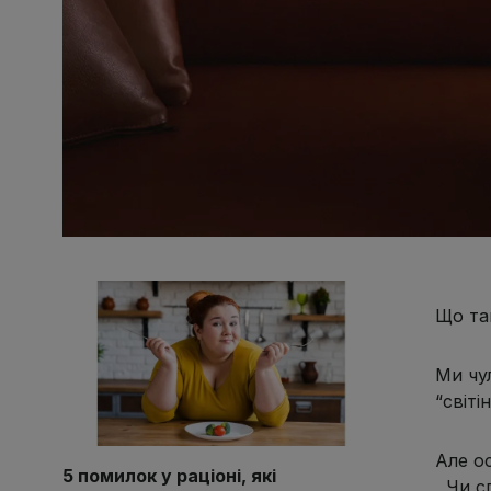
Що та
Ми чу
“світі
Але о
5 помилок у раціоні, які
Чи сп