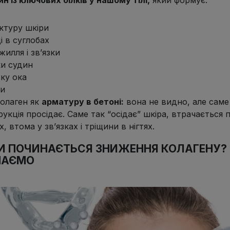
уктуру шкіри
і в суглобах
жилля і зв’язки
ки судин
вку ока
ки
колаген як
арматуру в бетоні
:
вона не видно, але саме
укція просідає. Саме так “осідає” шкіра, втрачається 
х, втома у зв’язках і тріщини в нігтях.
И ПОЧИНАЄТЬСЯ ЗНИЖЕННЯ КОЛАГЕНУ? Н
АЄМО