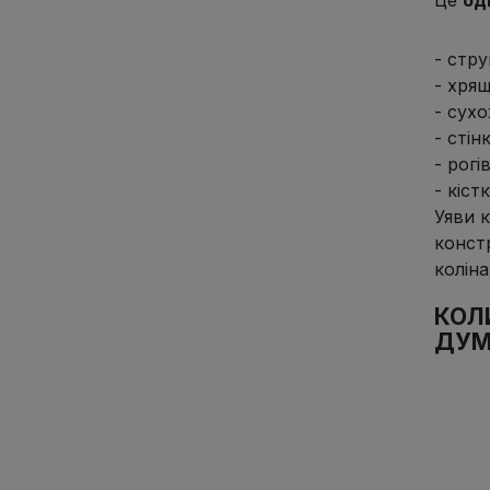
- стр
- хрящ
- сухо
- стін
- рогі
-
кіст
Уяви 
констр
коліна
КОЛ
ДУМ