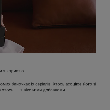
ти з користю
омих баночках із серіалів. Хтось асоціює його зі
 а хтось — із віковими добавками.