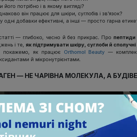
и його потрібно і в якому вигляді?
наково він працює для шкіри, суглобів і зв’язок?
у одні добавки ефективні, а інші — просто гарна етике
 статті — глибоко, чесно й без прикрас. Про
пептиди
жень і те,
як підтримувати шкіру, суглоби й сполучн
ж покажемо, як працює
Orthomol Beauty
— комплекс
ксидантами й мікронутрієнтами.
АГЕН — НЕ ЧАРІВНА МОЛЕКУЛА, А БУДІВ