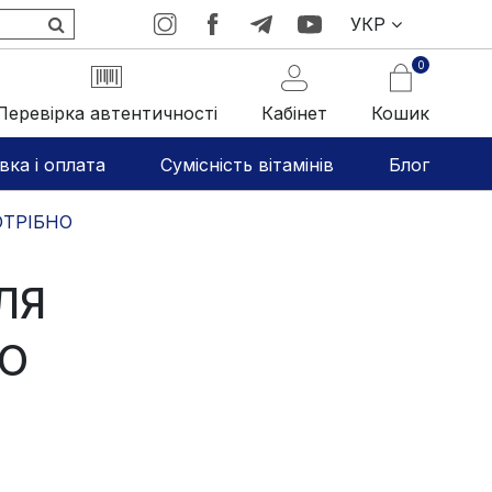
УКР
0
Перевірка автентичності
Кабінет
Кошик
вка і оплата
Сумісність вітамінів
Блог
ОТРІБНО
ЛЯ
ЩО