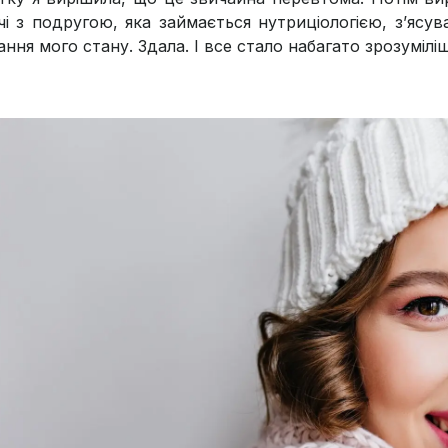
ічі з подругою, яка займається нутриціологією, з’ясув
ання мого стану. Здала. І все стало набагато зрозумілі