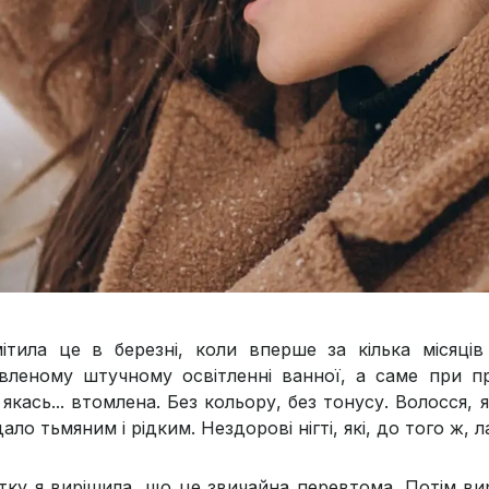
ітила це в березні, коли вперше за кілька місяці
вленому штучному освітленні ванної, а саме при п
якась... втомлена. Без кольору, без тонусу. Волосся,
ало тьмяним і рідким. Нездорові нігті, які, до того ж,
тку я вирішила, що це звичайна перевтома. Потім вир