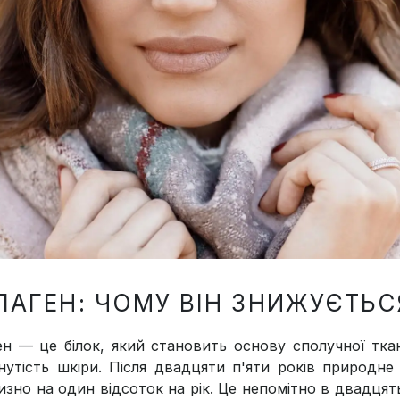
ЛАГЕН: ЧОМУ ВІН ЗНИЖУЄТЬСЯ
ен — це білок, який становить основу сполучної ткан
гнутість шкіри. Після двадцяти п'яти років природ
изно на один відсоток на рік. Це непомітно в двадцят