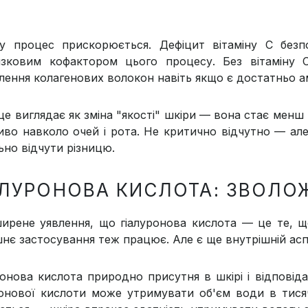
у процес прискорюється. Дефіцит вітаміну С безп
язковим кофактором цього процесу. Без вітаміну
лення колагенових волокон навіть якщо є достатньо ам
 це виглядає як зміна "якості" шкіри — вона стає мен
иво навколо очей і рота. Не критично відчутно — але
ьно відчути різницю.
АЛУРОНОВА КИСЛОТА: ЗВОЛО
ирене уявлення, що гіалуронова кислота — це те, що 
шнє застосування теж працює. Але є ще внутрішній асп
ронова кислота природно присутня в шкірі і відповід
ронової кислоти може утримувати об'єм води в тисяч