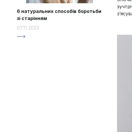
зучтр
6 натуральних способів боротьби
з’ясув
зі старінням
07.11.2023