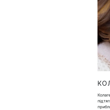
КО
Колаг
підтя
прибл