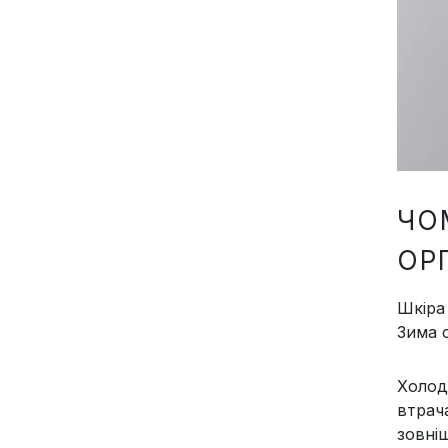
ЧО
ОР
Шкіра
Зима 
Холод
втрач
зовніш