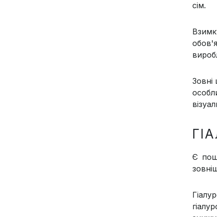
сім.
Взимк
обов'
вироб
Зовні
особл
візуал
ГІ
Є пош
зовні
Гіалу
гіалу