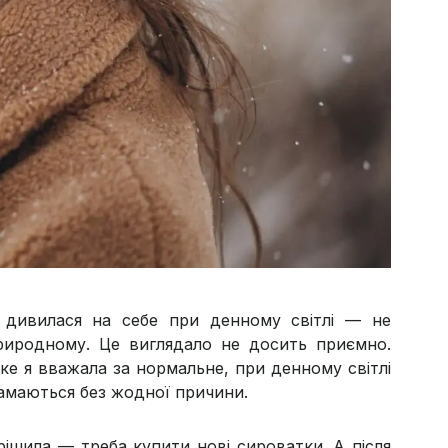
в дивилася на себе при денному світлі — не
риродному. Це виглядало не досить приємно.
 яке я вважала за нормальне, при денному світлі
 ламаються без жодної причини.
ішила — треба купити нові сироватки. А після