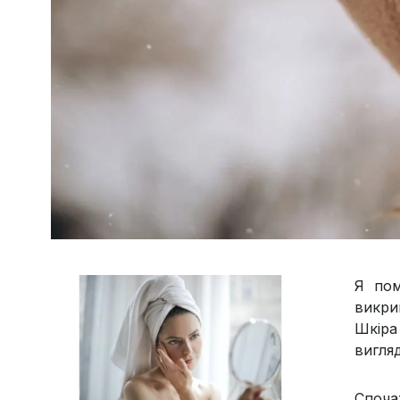
Я пом
викри
Шкіра 
вигляд
Споча