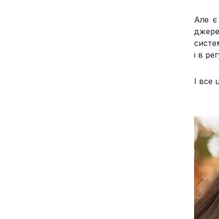
Але є
джере
систем
і в ре
І все 