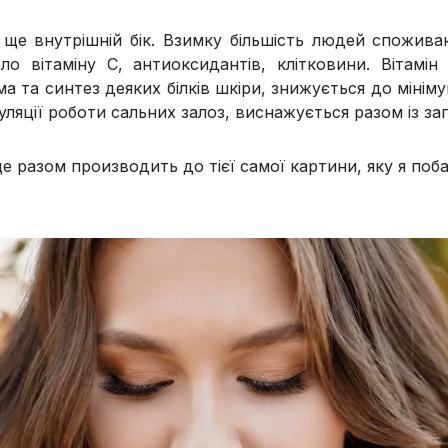
 ще внутрішній бік. Взимку більшість людей споживаю
ло вітаміну С, антиоксидантів, клітковини. Вітамін
а та синтез деяких білків шкіри, знижується до мініму
гуляції роботи сальних залоз, виснажується разом із з
це разом производить до тієї самої картини, яку я поба