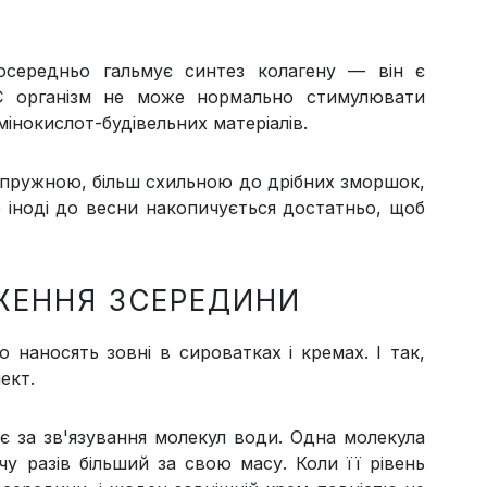
осередньо гальмує синтез колагену — він є
 С організм не може нормально стимулювати
інокислот-будівельних матеріалів.
ш пружною, більш схильною до дрібних зморшок,
 іноді до весни накопичується достатньо, щоб
ЖЕННЯ ЗСЕРЕДИНИ
наносять зовні в сироватках і кремах. І так,
ект.
ає за зв'язування молекул води. Одна молекула
у разів більший за свою масу. Коли її рівень