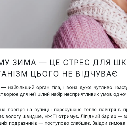
МУ ЗИМА — ЦЕ СТРЕС ДЛЯ ШК
ГАНІЗМ ЦЬОГО НЕ ВІДЧУВАЄ
 — найбільший орган тіла, і вона дуже чутливо reactу
створює для неї цілий набір несприятливих умов одно
не повітря на вулиці і пересушене тепле повітря в 
ає вологу швидше, ніж її отримує. Ліпідний бар'єр — з
ніх подразників — поступово слабшає. Звідси зимова с