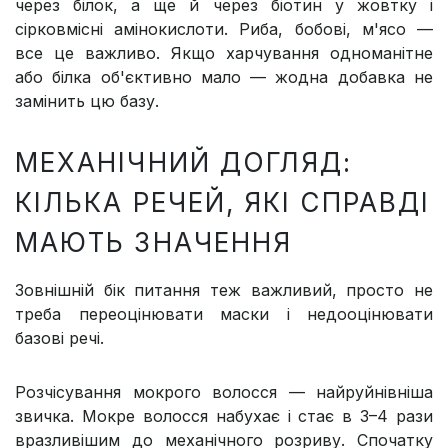
через білок, а ще й через біотин у жовтку і
сірковмісні амінокислоти. Риба, бобові, м'ясо —
все це важливо. Якщо харчування одноманітне
або білка об'єктивно мало — жодна добавка не
замінить цю базу.
МЕХАНІЧНИЙ ДОГЛЯД:
КІЛЬКА РЕЧЕЙ, ЯКІ СПРАВДІ
МАЮТЬ ЗНАЧЕННЯ
Зовнішній бік питання теж важливий, просто не
треба переоцінювати маски і недооцінювати
базові речі.
Розчісування мокрого волосся — найруйнівніша
звичка. Мокре волосся набухає і стає в 3–4 рази
вразливішим до механічного розриву. Спочатку