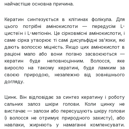
найчастіше основна причина.
Кератин синтезується в клітинах фолікула. Для
цього потрібні амінокислоти — передусім L-
цистеїн і L-метіонін. Це сірковмісні амінокислоти, і
саме сірка утворює ті самі дисульфідні зв'язки, які
дають волоссю міцність. Якщо цих амінокислот в
раціоні мало або вони погано засвоюються —
кератин буде неповноцінним. Волосся, яке
виросло на такому кератинi, буде ламким за
своєю природою, незалежно від зовнішнього
догляду.
Цинк. Він відповідає за синтез кератину і роботу
сальних залоз шкіри голови. Коли цинку не
вистачає — залози або пересушують шкіру голови
(і волосся не отримує природного захисту), або
навпаки, жирніють у намаганні компенсувати.