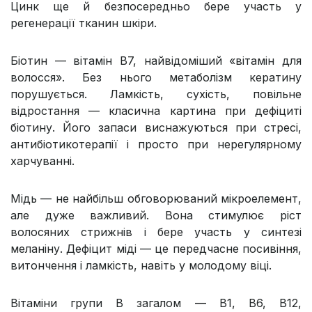
Цинк ще й безпосередньо бере участь у
регенерації тканин шкіри.
Біотин — вітамін В7, найвідоміший «вітамін для
волосся». Без нього метаболізм кератину
порушується. Ламкість, сухість, повільне
відростання — класична картина при дефіциті
біотину. Його запаси виснажуються при стресі,
антибіотикотерапії і просто при нерегулярному
харчуванні.
Мідь — не найбільш обговорюваний мікроелемент,
але дуже важливий. Вона стимулює ріст
волосяних стрижнів і бере участь у синтезі
меланіну. Дефіцит міді — це передчасне посивіння,
витончення і ламкість, навіть у молодому віці.
Вітаміни групи В загалом — В1, В6, В12,