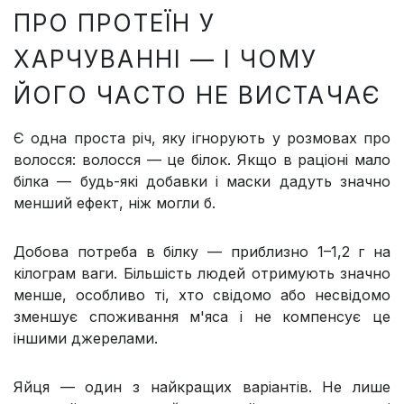
ПРО ПРОТЕЇН У
ХАРЧУВАННІ — І ЧОМУ
ЙОГО ЧАСТО НЕ ВИСТАЧАЄ
Є одна проста річ, яку ігнорують у розмовах про
волосся: волосся — це білок. Якщо в раціоні мало
білка — будь-які добавки і маски дадуть значно
менший ефект, ніж могли б.
Добова потреба в білку — приблизно 1–1,2 г на
кілограм ваги. Більшість людей отримують значно
менше, особливо ті, хто свідомо або несвідомо
зменшує споживання м'яса і не компенсує це
іншими джерелами.
Яйця — один з найкращих варіантів. Не лише