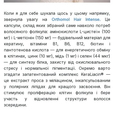
Коли я для себе шукала щось у цьому напрямку,
звернула увагу на
Orthomol Hair Intense
. Це
капсули, склад яких зібраний саме навколо потреб
волосяного фолікула: амінокислоти L-цистеїн (100
мг) і L-метіонін (150 мг) — будівельний матеріал для
кератину, вітаміни В1, В6, В12, біотин і
пантотенова кислота — для енергетичного обміну
в клітинах, цинк (10 мг), мідь (1 мг) і селен (44 мкг)
— для синтезу білка, захисту від окислювального
стресу і нормальної пігментації. Окремо варто
згадати запатентований комплекс KeraLiacin® —
це екстракт проса з міліацином, інкапсульованим
у полярних ліпідах для кращого засвоєння. Він
стимулює проліферацію клітин фолікула і бере
участь у відновленні структури волосся
зсередини.