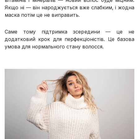
вітамінів і мінералів — новий волос буде міцним.
Якщо ні — він народжується вже слабким, і жодна
маска потім це не виправить.
Саме тому підтримка зсередини — це не
додатковий крок для перфекціоністів. Це базова
умова для нормального стану волосся.