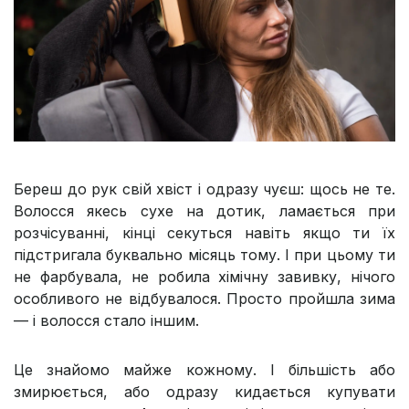
Береш до рук свій хвіст і одразу чуєш: щось не те.
Волосся якесь сухе на дотик, ламається при
розчісуванні, кінці секуться навіть якщо ти їх
підстригала буквально місяць тому. І при цьому ти
не фарбувала, не робила хімічну завивку, нічого
особливого не відбувалося. Просто пройшла зима
— і волосся стало іншим.
Це знайомо майже кожному. І більшість або
змирюється, або одразу кидається купувати