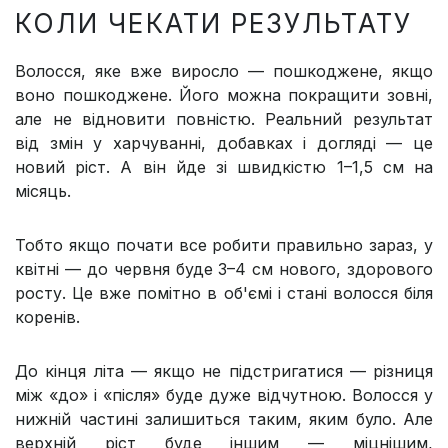
КОЛИ ЧЕКАТИ РЕЗУЛЬТАТУ
Волосся, яке вже виросло — пошкоджене, якщо
воно пошкоджене. Його можна покращити зовні,
але не відновити повністю. Реальний результат
від змін у харчуванні, добавках і доглядi — це
новий ріст. А він йде зі швидкістю 1–1,5 см на
місяць.
Тобто якщо почати все робити правильно зараз, у
квітні — до червня буде 3–4 см нового, здорового
росту. Це вже помітно в об'ємі і стані волосся біля
коренів.
До кінця літа — якщо не підстригатися — різниця
між «до» і «після» буде дуже відчутною. Волосся у
нижній частині залишиться таким, яким було. Але
верхній ріст буде іншим — міцнішим,