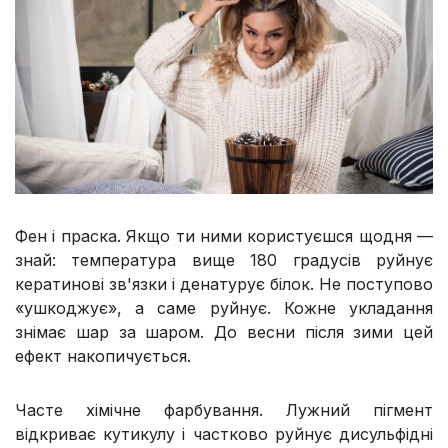
Фен і праска. Якщо ти ними користуєшся щодня —
знай: температура вище 180 градусів руйнує
кератинові зв'язки і денатурує білок. Не поступово
«ушкоджує», а саме руйнує. Кожне укладання
знімає шар за шаром. До весни після зими цей
ефект накопичується.
Часте хімічне фарбування. Лужний пігмент
відкриває кутикулу і частково руйнує дисульфідні