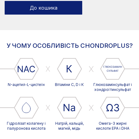
До кошика
У ЧОМУ ОСОБЛИВІСТЬ CHONDROPLUS?
N-ацетил-L-цистеїн
Вітаміни С, D і К
Глюкозамінсульфат і
хондроїтинсульфат
Гідролізат колагену і
Натрій, кальцій,
Омега-3 жирні
гіалуронова кислота
магній, мідь
кислоти EPA і DHA