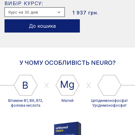
ВИБІР КУРСУ:
1 937 грн.
До кошика
У ЧОМУ ОСОБЛИВІСТЬ NEURO?
Вітаміни В1, В6, В12,
Магній
Цитідинмонофосфат
фолієва кислота
Урідінмонофосфат