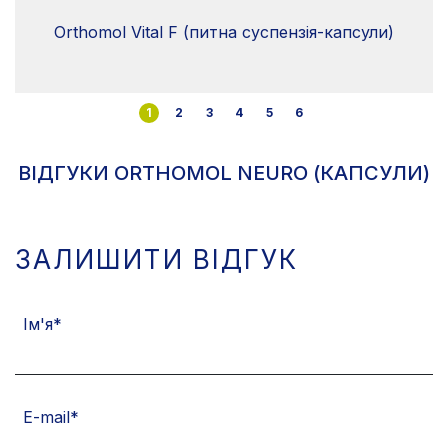
Orthomol Vital F (питна суспензія-капсули)
1
2
3
4
5
6
ВІДГУКИ ORTHOMOL NEURO (КАПСУЛИ)
ЗАЛИШИТИ ВІДГУК
Ім'я
E-mail