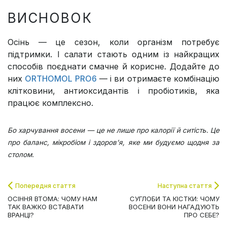
ВИСНОВОК
Осінь — це сезон, коли організм потребує
підтримки. І салати стають одним із найкращих
способів поєднати смачне й корисне. Додайте до
них
ORTHOMOL PRO6
— і ви отримаєте комбінацію
клітковини, антиоксидантів і пробіотиків, яка
працює комплексно.
Бо харчування восени — це не лише про калорії й ситість. Це
про баланс, мікробіом і здоров’я, яке ми будуємо щодня за
столом.
Попередня стаття
Наступна стаття
ОСІННЯ ВТОМА: ЧОМУ НАМ
СУГЛОБИ ТА КІСТКИ: ЧОМУ
ТАК ВАЖКО ВСТАВАТИ
ВОСЕНИ ВОНИ НАГАДУЮТЬ
ВРАНЦІ?
ПРО СЕБЕ?