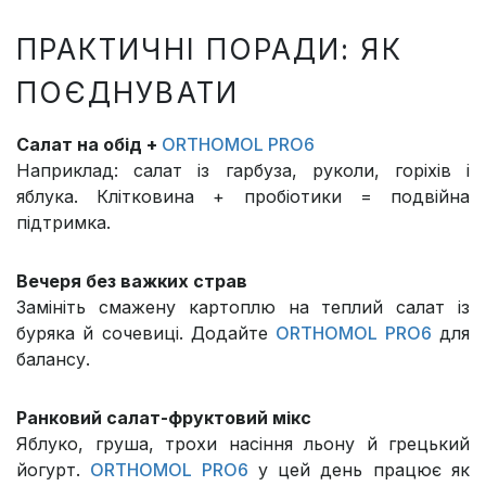
ПРАКТИЧНІ ПОРАДИ: ЯК
ПОЄДНУВАТИ
Салат на обід +
ORTHOMOL PRO6
Наприклад: салат із гарбуза, руколи, горіхів і
яблука. Клітковина + пробіотики = подвійна
підтримка.
Вечеря без важких страв
Замініть смажену картоплю на теплий салат із
буряка й сочевиці. Додайте
ORTHOMOL PRO6
для
балансу.
Ранковий салат-фруктовий мікс
Яблуко, груша, трохи насіння льону й грецький
йогурт.
ORTHOMOL PRO6
у цей день працює як