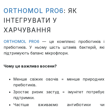
ORTHOMOL PRO6
: ЯК
ІНТЕГРУВАТИ У
ХАРЧУВАННЯ
ORTHOMOL PRO6
— це комплекс пробіотиків і
пребіотиків. У ньому шість штамів бактерій, які
підтримують баланс мікрофлори.
Чому це важливо восени?
Менше свіжих овочів = менше природних
пребіотиків.
Зростає ризик застуд = імунітет потребує
підтримки.
Частіше вживаємо антибіотики чи