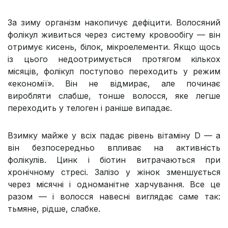
За зиму організм накопичує дефіцити. Волосяний
фолікул живиться через систему кровообігу — він
отримує кисень, білок, мікроелементи. Якщо щось
із цього недоотримується протягом кількох
місяців, фолікул поступово переходить у режим
«економії». Він не відмирає, але починає
виробляти слабше, тонше волосся, яке легше
переходить у телоген і раніше випадає.
Взимку майже у всіх падає рівень вітаміну D — а
він безпосередньо впливає на активність
фолікулів. Цинк і біотин витрачаються при
хронічному стресі. Залізо у жінок зменшується
через місячні і одноманітне харчування. Все це
разом — і волосся навесні виглядає саме так:
тьмяне, рідше, слабке.