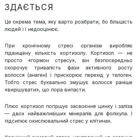
ЗДАЄТЬСЯ
Це окрема тема, яку варто розібрати, бо більшість
людей її недооцінює.
При хронічному стресі організм виробляє
підвищену кількість кортизолу. Кортизол — не
просто «гормон стресу», він безпосередньо
скорочує тривалість фази активного росту
волосся (анаген) і прискорює перехід у телоген.
Тобто стрес буквально змушує волосся раніше
«вирішувати», що пора випасти.
Плюс кортизол погіршує засвоєння цинку і заліза
— двох найважливіших мінералів для фолікула. І
підсилює окислювальний стрес у клітинах.