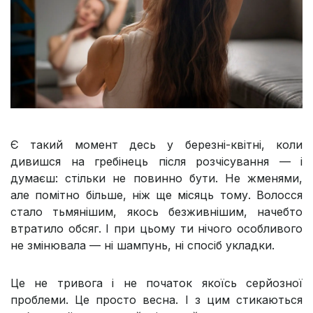
Є такий момент десь у березні-квітні, коли
дивишся на гребінець після розчісування — і
думаєш: стільки не повинно бути. Не жменями,
але помітно більше, ніж ще місяць тому. Волосся
стало тьмянішим, якось безживнішим, начебто
втратило обсяг. І при цьому ти нічого особливого
не змінювала — ні шампунь, ні спосіб укладки.
Це не тривога і не початок якоїсь серйозної
проблеми. Це просто весна. І з цим стикаються