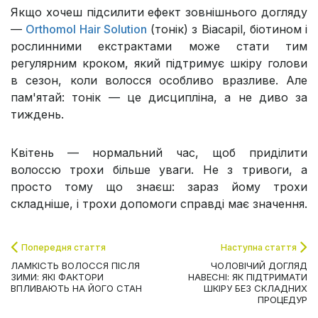
Якщо хочеш підсилити ефект зовнішнього догляду
—
Orthomol Hair Solution
(тонік) з Biacapil, біотином і
рослинними екстрактами може стати тим
регулярним кроком, який підтримує шкіру голови
в сезон, коли волосся особливо вразливе. Але
пам'ятай: тонік — це дисципліна, а не диво за
тиждень.
Квітень — нормальний час, щоб приділити
волоссю трохи більше уваги. Не з тривоги, а
просто тому що знаєш: зараз йому трохи
складніше, і трохи допомоги справді має значення.
Попередня стаття
Наступна стаття
ЛАМКІСТЬ ВОЛОССЯ ПІСЛЯ
ЧОЛОВІЧИЙ ДОГЛЯД
ЗИМИ: ЯКІ ФАКТОРИ
НАВЕСНІ: ЯК ПІДТРИМАТИ
ВПЛИВАЮТЬ НА ЙОГО СТАН
ШКІРУ БЕЗ СКЛАДНИХ
ПРОЦЕДУР