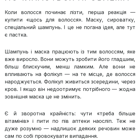
Коли волосся починає лізти, перша реакція —
купити «щось для волосся». Маску, сироватку,
спеціальний шампунь. І це не погана ідея, але тут
є пастка.
Шампунь і маска працюють із тим волоссям, яке
вже виросло. Вони можуть зробити його гладшим,
більш блискучим, менш ламким. Але вони не
впливають на фолікул — на те місце, де волосся
народжується. Фолікул живиться зсередини, через
кров. І якщо він недоотримує потрібного — жодна
зовнішня маска це не змінить.
Є й зворотна крайність: чути «треба більше
вітамінів» і пити по пів аптеки наосліп. Теж не
дуже розумно — надлишок деяких речовин може
сам по собі провокувати випадання.