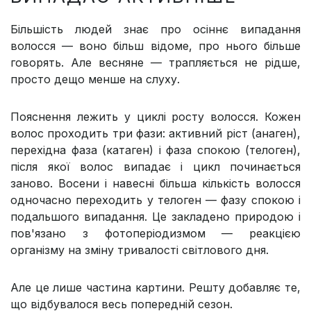
Більшість людей знає про осіннє випадання
волосся — воно більш відоме, про нього більше
говорять. Але весняне — трапляється не рідше,
просто дещо менше на слуху.
Пояснення лежить у циклі росту волосся. Кожен
волос проходить три фази: активний ріст (анаген),
перехідна фаза (катаген) і фаза спокою (телоген),
після якої волос випадає і цикл починається
заново. Восени і навесні більша кількість волосся
одночасно переходить у телоген — фазу спокою і
подальшого випадання. Це закладено природою і
пов'язано з фотоперіодизмом — реакцією
організму на зміну тривалості світлового дня.
Але це лише частина картини. Решту добавляє те,
що відбувалося весь попередній сезон.