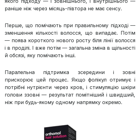
якого підходу — і зовнішнього, і внутрішнього —
раніше ніж через місяць-півтора не має сенсу.
Перше, що помічають при правильному підході —
зменшення кількості волосся, що випадає. Потім
— поява короткого нового росту біля лінії волосся
і в проділі. І вже потім — загальна зміна в щільності
й обсязі, яку помічають інші.
Паралельна підтримка зсередини і зовні
прискорює цей процес. Якщо фолікул отримує і
потрібні нутрієнти через кров, і стимуляцію шкіри
голови ззовні — результат помітніший і швидший,
ніж при будь-якому одному напрямку окремо.