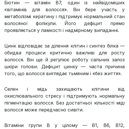
Біотин — вітамін В7, один із найвідоміших
«вітамінів для волосся». Він бере участь у
метаболізмі кератину і підтримує нормальний стан
волосяної фолікули. Його дефіцит прямо
проявляється у ламкості і надмірному випаданні.
Цинк відповідає за ділення клітин і синтез білка —
обидва процеси критично важливі для росту
волосся. Він ще й регулює роботу сальних залоз
шкіри голови. Дефіцит цинку — часта причина
того, що волосся виглядає тьмяним і «без життя».
Селен і мідь захищають клітини від
окислювального стресу і підтримують нормальну
пігментацію волосся. Без достатньої кількості міді
волосся може передчасно сивіти.
Вітаміни групи В у цілому — В1, В6, В12,