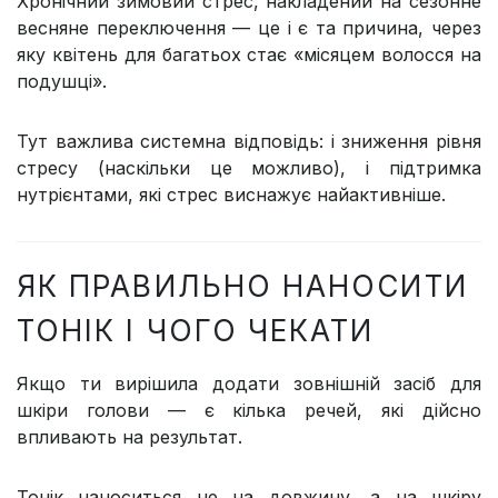
Хронічний зимовий стрес, накладений на сезонне
весняне переключення — це і є та причина, через
яку квітень для багатьох стає «місяцем волосся на
подушці».
Тут важлива системна відповідь: і зниження рівня
стресу (наскільки це можливо), і підтримка
нутрієнтами, які стрес виснажує найактивніше.
ЯК ПРАВИЛЬНО НАНОСИТИ
ТОНІК І ЧОГО ЧЕКАТИ
Якщо ти вирішила додати зовнішній засіб для
шкіри голови — є кілька речей, які дійсно
впливають на результат.
Тонік наноситься не на довжину, а на шкіру