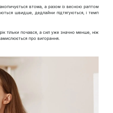
 накопичується втома, а разом із весною раптом
хаються швидше, дедлайни підтягуються, і темп
рік тільки почався, а сил уже значно менше, ніж
замислюється про вигорання.