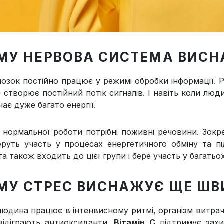
МУ НЕРВОВА СИСТЕМА ВИС
озок постійно працює у режимі обробки інформації. Р
е створює постійний потік сигналів. І навіть коли лю
ає дуже багато енергії.
ї нормальної роботи потрібні поживні речовини. Зокр
руть участь у процесах енергетичного обміну та п
а також входить до цієї групи і бере участь у багатьо
МУ СТРЕС ВИСНАЖУЄ ЩЕ Ш
людина працює в інтенвисному ритмі, організм витрач
відіграють антиоксиданти.
Вітамін C
підтримує захи