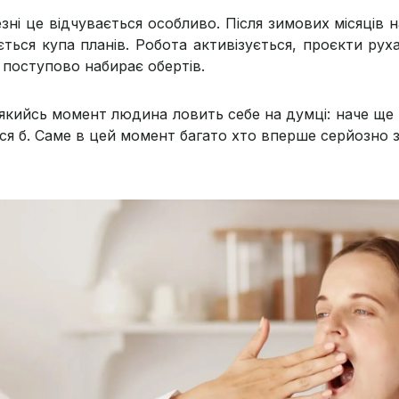
езні це відчувається особливо. Після зимових місяців
яється купа планів. Робота активізується, проєкти ру
 поступово набирає обертів.
 якийсь момент людина ловить себе на думці: наче ще 
ося б. Саме в цей момент багато хто вперше серйозно 