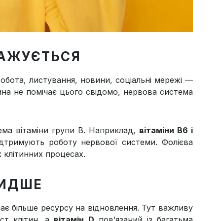
НАЖУЄТЬСЯ
обота, листування, новини, соціальні мережі —
дина не помічає цього свідомо, нервова система
ема вітаміни групи B. Наприклад,
вітаміни B6 і
ідтримують роботу нервової системи. Фолієва
х клітинних процесах.
ВИДШЕ
ає більше ресурсу на відновлення. Тут важливу
ст клітин, а
вітамін D
пов’язаний із багатьма