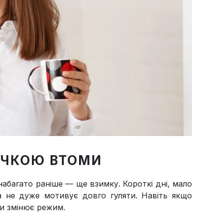
ОЧКОЮ ВТОМИ
набагато раніше — ще взимку. Короткі дні, мало
ка не дуже мотивує довго гуляти. Навіть якщо
хи змінює режим.