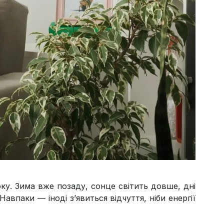
у. Зима вже позаду, сонце світить довше, дні
авпаки — іноді з’явиться відчуття, ніби енергії