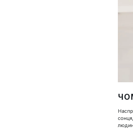
ЧО
Наспр
сонця
людин