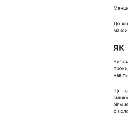
Менше
До кі
максим
ЯК
Вигор
проки
навіт
Ще од
зміню
більш
фізіол