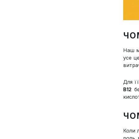
ЧО
Наш м
усе ц
витрач
Для ї
B12
бе
кислот
ЧО
Коли 
роль 