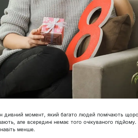
н дивний момент, який багато людей помічають щорок
ають, але всередині немає того очікуваного підйому. Н
 навіть менше.