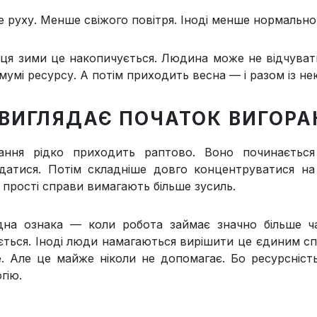
 руху. Менше свіжого повітря. Іноді менше нормально
нця зими це накопичується. Людина може не відчуват
умі ресурсу. А потім приходить весна — і разом із нею
 ВИГЛЯДАЄ ПОЧАТОК ВИГОРА
ання рідко приходить раптово. Воно починаєтьс
датися. Потім складніше довго концентруватися на 
ь прості справи вимагають більше зусиль.
на ознака — коли робота займає значно більше ча
ється. Іноді люди намагаються вирішити це єдиним сп
е. Але це майже ніколи не допомагає. Бо ресурсніс
огію.