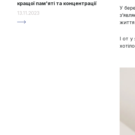
кращої пам'яті та концентрації
У бер
13.11.2023
з’явл
життя
І от у
хотіл