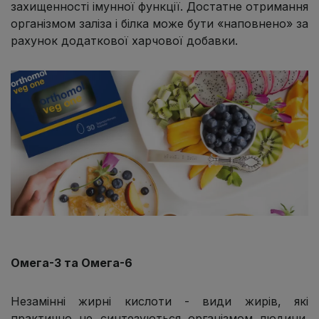
захищенності імунної функції. Достатне отримання
організмом заліза і білка може бути «наповнено» за
рахунок додаткової харчової добавки.
Омега-3 та Омега-6
Незамінні жирні кислоти - види жирів, які
практично не синтезуються організмом людини.