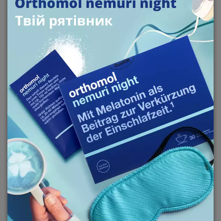
загальний фізичний і психологічний стан. Одним з
кращих продуктів для цього, є німецький
вітамінно-мінеральний
комплекс Orthomol Veg one
,
який містить у своєму складі так необхідні веганам
і вегетаріанцям вітаміни, мікро і макроелементи,
здатні в достатній мірі доповнити харчовий
раціон. Orthomol Veg one має веганські
сертифікат, що підтверджує відсутність у його
складі продуктів тваринного походження.