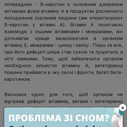
попередник - Β-каротин є основним джерелом
активних форм вітаміну А в продуктах рослинного
походження (організм людини сам «перетворює»
Β-каротин у вітамін А). Вітамін А позитивно
взаємодіє з іншими вітамінами і мінералами, він
допомагає краще засвоюватися в організмі
вітаміну Е, мінералам - цинку і залізу. Перш за все,
при його дефіциті шкіра стає сухою та лущиться, а
нігті ламкими. Тому, щоб забезпечити організм
необхідною кількістю вітаміну А, вегетаріанці
повинні приймати в їжу овочі і фрукти, багаті бета-
каротином.
Висновок один: для того, щоб організм не
відчував дефіцит вітамінів, вегани і вегетаріанці
×
повинні отримувати додаткове джерело
поживних речовин. І наскільки збалансованим
буде його «формула», настільки краще буде