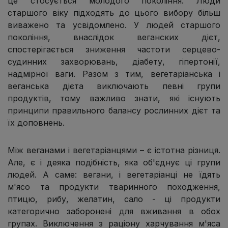
це стосується молодого покоління. Люди
старшого віку підходять до цього вибору більш
виважено та усвідомлено. У людей старшого
покоління, внаслідок веганских дієт,
спостерігається зниження частоти серцево-
судинних захворювань, діабету, гіпертонії,
надмірної ваги. Разом з тим, вегетаріанська і
веганська дієта виключають певні групи
продуктів, тому важливо знати, які існують
принципи правильного балансу рослинних дієт та
їх доповнень.
Між веганами і вегетаріанцями – є істотна різниця.
Але, є і деяка подібність, яка об'єднує ці групи
людей. А саме: вегани, і вегетаріанці не їдять
м'ясо та продукти тваринного походження,
птицю, рибу, желатин, сало - ці продукти
категорично заборонені для вживання в обох
групах. Виключення з раціону харчування м'яса