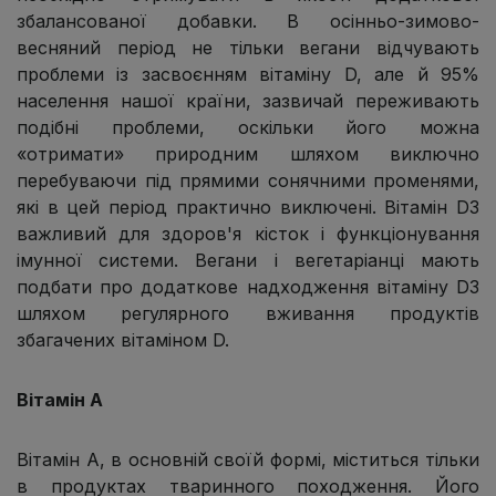
збалансованої добавки. В осінньо-зимово-
весняний період не тільки вегани відчувають
проблеми із засвоєнням вітаміну D, але й 95%
населення нашої країни, зазвичай переживають
подібні проблеми, оскільки його можна
«отримати» природним шляхом виключно
перебуваючи під прямими сонячними променями,
які в цей період практично виключені. Вітамін D3
важливий для здоров'я кісток і функціонування
імунної системи. Вегани і вегетаріанці мають
подбати про додаткове надходження вітаміну D3
шляхом регулярного вживання продуктів
збагачених вітаміном D.
Вітамін А
Вітамін А, в основній своїй формі, міститься тільки
в продуктах тваринного походження. Його