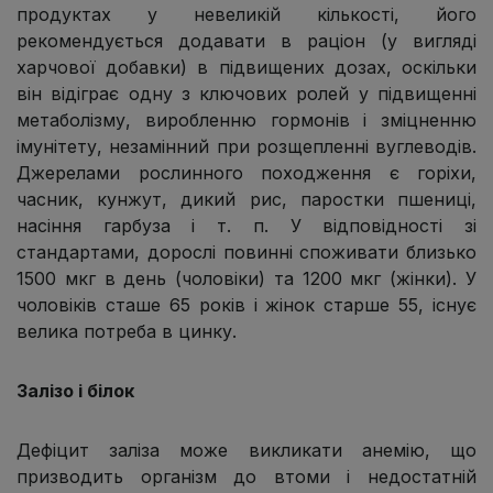
продуктах у невеликій кількості, його
рекомендується додавати в раціон (у вигляді
харчової добавки) в підвищених дозах, оскільки
він відіграє одну з ключових ролей у підвищенні
метаболізму, виробленню гормонів і зміцненню
імунітету, незамінний при розщепленні вуглеводів.
Джерелами рослинного походження є горіхи,
часник, кунжут, дикий рис, паростки пшениці,
насіння гарбуза і т. п. У відповідності зі
стандартами, дорослі повинні споживати близько
1500 мкг в день (чоловіки) та 1200 мкг (жінки). У
чоловіків сташе 65 років і жінок старше 55, існує
велика потреба в цинку.
Залізо і білок
Дефіцит заліза може викликати анемію, що
призводить організм до втоми і недостатній