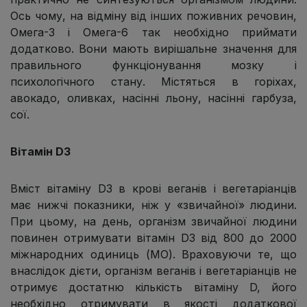
Ось чому, на відміну від інших поживних речовин,
Омега-3 і Омега-6 так необхідно приймати
додатково. Вони мають вирішальне значення для
правильного функціонування мозку і
психологічного стану. Містяться в горіхах,
авокадо, оливках, насінні льону, насінні гарбуза,
сої.
Вітамін D3
Вміст вітаміну D3 в крові веганів і вегетаріанців
має нижчі показники, ніж у «звичайної» людини.
При цьому, на день, організм звичайної людини
повинен отримувати вітамін D3 від 800 до 2000
міжнародних одиниць (МО). Враховуючи те, що
внаслідок дієти, організм веганів і вегетаріанців не
отримує достатню кількість вітаміну D, його
необхідно отримувати в якості додаткової