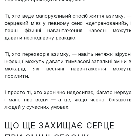
Ті, хто веде малорухливий спосіб життя взимку, —
серцевий м'яз у певному сенсі «детренований», і
перші фізичні навантаження навесні можуть
давати несподівану реакцію.
Ті, хто перехворів взимку, — навіть нетяжкі вірусні
інфекції можуть давати тимчасові запальні зміни в
міокарді, які весняні навантаження можуть
посилити.
І просто ті, хто хронічно недосипає, багато нервує
і мало пьє води — а це, якщо чесно, більшість
людей у сучасних умовах.
ЩО ЩЕ ЗАХИЩАЄ СЕРЦЕ