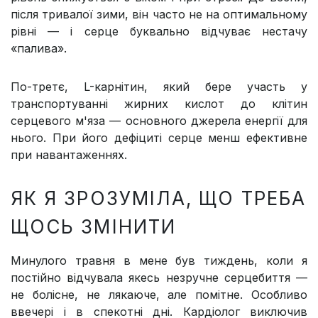
після тривалої зими, він часто не на оптимальному
рівні — і серце буквально відчуває нестачу
«палива».
По-третє, L-карнітин, який бере участь у
транспортуванні жирних кислот до клітин
серцевого м'яза — основного джерела енергії для
нього. При його дефіциті серце менш ефективне
при навантаженнях.
ЯК Я ЗРОЗУМІЛА, ЩО ТРЕБА
ЩОСЬ ЗМІНИТИ
Минулого травня в мене був тиждень, коли я
постійно відчувала якесь незручне серцебиття —
не болісне, не лякаюче, але помітне. Особливо
ввечері і в спекотні дні. Кардіолог виключив