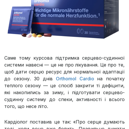
Саме тому курсова підтримка серцево-судинної
системи навесні — це не про лікування. Це про те,
щоб дати серцю ресурс для нормальної адаптації
до сезону. 30 днів
Orthomol Cardio
на початку
теплого сезону — це спосіб закрити ті дефіцити,
які накопились за зиму, і підготувати серцево-
судинну систему до спеки, активності і всього
того, що несе літо.
Кардіолог поставив це так: «Про серце думають
тоді, коли воно вже болить. Правильно думати