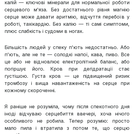
калій — ключові мінерали для нормальної роботи
серцевого м'яза. Без достатнього рівня магнію
серце може давати аритмію, відчуття перебоїв у
роботі, тахікардію. Без калію — ті самі симптоми,
плюс слабкість і судоми в ногах.
Більшість людей у спеку п'ють недостатньо. Або
п'ють, але не те — солодкі напої, кава, пиво. Все
це або не відновлює електролітний баланс, або
погіршує його. Кров при дегідратації стає
густішою. Густа кров — це підвищений ризик
тромбозу і вища навантаженість на серце при
кожному скороченні.
Я раніше не розуміла, чому після спекотного дня
іноді відчуваю серцебиття ввечері, хоча нічого
особливого не робила. Тепер розумію: просто
мало пила і втратила з потом те, що серцю