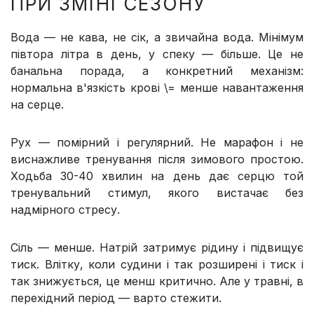
ПРИ ЗМІНІ СЕЗОНУ
Вода — не кава, не сік, а звичайна вода. Мінімум
півтора літра в день, у спеку — більше. Це не
банальна порада, а конкретний механізм:
нормальна в'язкість крові \= менше навантаження
на серце.
Рух — помірний і регулярний. Не марафон і не
виснажливе тренування після зимового простою.
Ходьба 30-40 хвилин на день дає серцю той
тренувальний стимул, якого вистачає без
надмірного стресу.
Сіль — менше. Натрій затримує рідину і підвищує
тиск. Влітку, коли судини і так розширені і тиск і
так знижується, це менш критично. Але у травні, в
перехідний період — варто стежити.