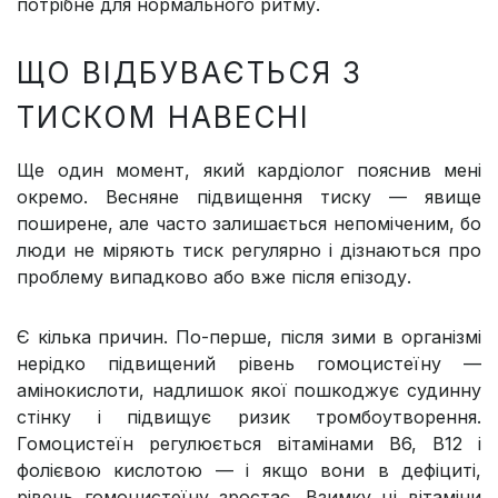
потрібне для нормального ритму.
ЩО ВІДБУВАЄТЬСЯ З
ТИСКОМ НАВЕСНІ
Ще один момент, який кардіолог пояснив мені
окремо. Весняне підвищення тиску — явище
поширене, але часто залишається непоміченим, бо
люди не міряють тиск регулярно і дізнаються про
проблему випадково або вже після епізоду.
Є кілька причин. По-перше, після зими в організмі
нерідко підвищений рівень гомоцистеїну —
амінокислоти, надлишок якої пошкоджує судинну
стінку і підвищує ризик тромбоутворення.
Гомоцистеїн регулюється вітамінами В6, В12 і
фолієвою кислотою — і якщо вони в дефіциті,
рівень гомоцистеїну зростає. Взимку ці вітаміни