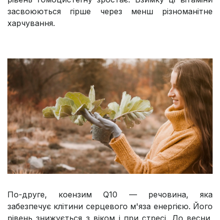
засвоюються гірше через менш різноманітне
харчування.
По-друге, коензим Q10 — речовина, яка
забезпечує клітини серцевого м'яза енергією. Його
рівень знижується з віком і при стресі. До весни,