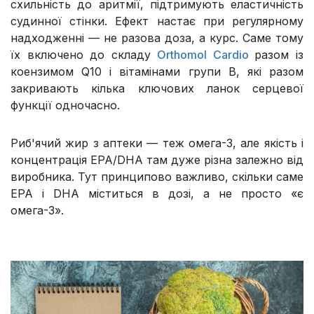
схильність до аритмії, підтримують еластичність
судинної стінки. Ефект настає при регулярному
надходженні — не разова доза, а курс. Саме тому
їх включено до складу
Orthomol Cardio
разом із
коензимом Q10 і вітамінами групи В, які разом
закривають кілька ключових ланок серцевої
функції одночасно.
Риб'ячий жир з аптеки — теж омега-3, але якість і
концентрація EPA/DHA там дуже різна залежно від
виробника. Тут принципово важливо, скільки саме
EPA і DHA міститься в дозі, а не просто «є
омега-3».