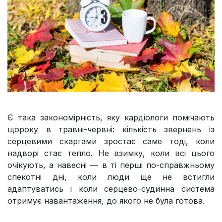
Є така закономірність, яку кардіологи помічають
щороку в травні-червні: кількість звернень із
серцевими скаргами зростає саме тоді, коли
надворі стає тепло. Не взимку, коли всі цього
очікують, а навесні — в ті перші по-справжньому
спекотні дні, коли люди ще не встигли
адаптуватись і коли серцево-судинна система
отримує навантаження, до якого не була готова.