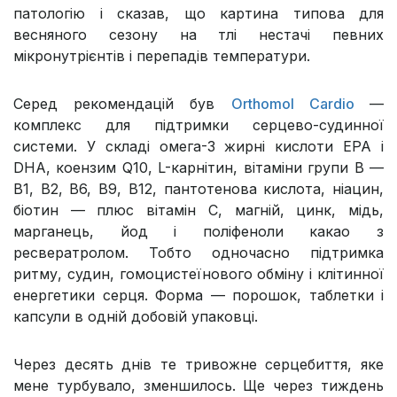
патологію і сказав, що картина типова для
весняного сезону на тлі нестачі певних
мікронутрієнтів і перепадів температури.
Серед рекомендацій був
Orthomol Cardio
—
комплекс для підтримки серцево-судинної
системи. У складі омега-3 жирні кислоти EPA і
DHA, коензим Q10, L-карнітин, вітаміни групи В —
В1, В2, В6, В9, В12, пантотенова кислота, ніацин,
біотин — плюс вітамін С, магній, цинк, мідь,
марганець, йод і поліфеноли какао з
ресвератролом. Тобто одночасно підтримка
ритму, судин, гомоцистеїнового обміну і клітинної
енергетики серця. Форма — порошок, таблетки і
капсули в одній добовій упаковці.
Через десять днів те тривожне серцебиття, яке
мене турбувало, зменшилось. Ще через тиждень