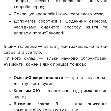
інфаркт, інсульт, атеросклероз, ішемічна
хвороба серця;
Покращує кровообіг і тонус серцевого м’яза;
Допомагає боротися зі щоденним стресом,
наслідками сидячого способу життя та
впливом поганої екології.
Іншими словами — це щит, який захищає не тільки
серце, а й усе тіло.
У його складі — тільки науково обґрунтовані
нутрієнти, кожен з яких працює точково:
Омега-3 жирні кислоти
— проти запалення і
для гнучкості судин;
Коензим Q10
— енергетична підтримка клітин
серця;
Вітаміни групи B
— для зниження
гомоцистеїну та захисту судин;