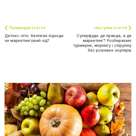
Попередня стаття
Наступна стаття
Детокс-літо: безпечні підходи
Суперфуди: де правда, а де
чи маркетинговий хід?
маркетинг? Розбираємо
турмерик, морингу і спіруліну
без рожевих окулярів