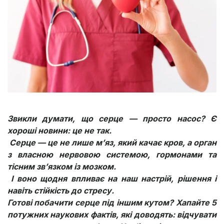
Звикли думати, що серце — просто насос? Є
хороші новини: це не так.
Серце — це не лише м’яз, який качає кров, а орган
з власною нервовою системою, гормонами та
тісним зв’язком із мозком.
І воно щодня впливає на наш настрій, рішення і
навіть стійкість до стресу.
Готові побачити серце під іншим кутом? Хапайте 5
потужних наукових фактів, які доводять: відчувати