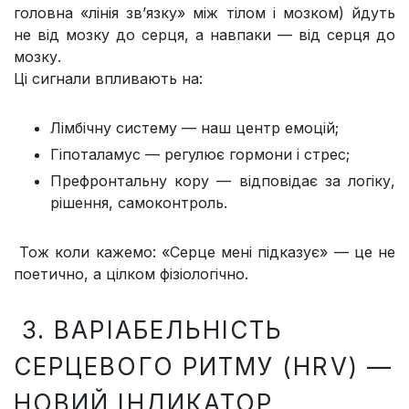
головна «лінія зв’язку» між тілом і мозком) йдуть
не від мозку до серця, а навпаки — від серця до
мозку.
Ці сигнали впливають на:
Лімбічну систему — наш центр емоцій;
Гіпоталамус — регулює гормони і стрес;
Префронтальну кору — відповідає за логіку,
рішення, самоконтроль.
Тож коли кажемо: «Серце мені підказує» — це не
поетично, а цілком фізіологічно.
3. ВАРІАБЕЛЬНІСТЬ
СЕРЦЕВОГО РИТМУ (HRV) —
НОВИЙ ІНДИКАТОР