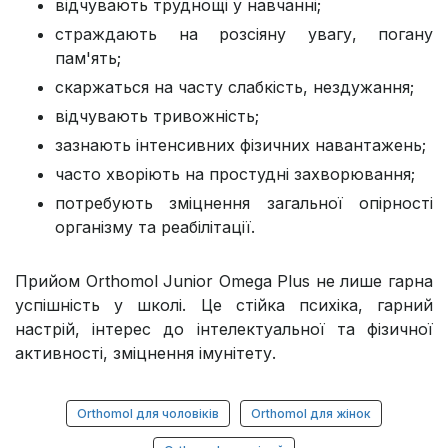
відчувають труднощі у навчанні;
страждають на розсіяну увагу, погану
пам'ять;
скаржаться на часту слабкість, нездужання;
відчувають тривожність;
зазнають інтенсивних фізичних навантажень;
часто хворіють на простудні захворювання;
потребують зміцнення загальної опірності
організму та реабілітації.
Прийом Orthomol Junior Omega Plus не лише гарна
успішність у школі. Це стійка психіка, гарний
настрій, інтерес до інтелектуальної та фізичної
активності, зміцнення імунітету.
Orthomol для чоловіків
Orthomol для жінок