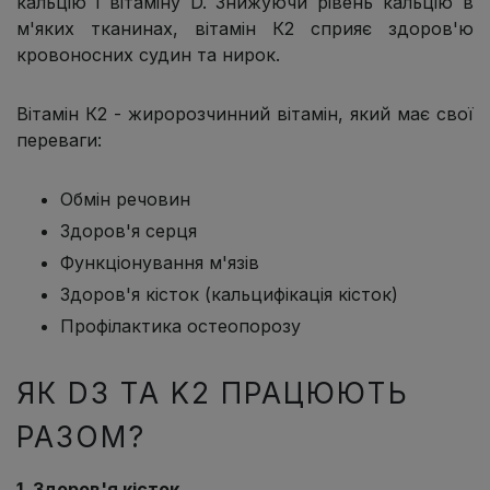
кальцію і вітаміну D. Знижуючи рівень кальцію в
м'яких тканинах, вітамін К2 сприяє здоров'ю
кровоносних судин та нирок.
Вітамін К2 - жиророзчинний вітамін, який має свої
переваги:
Обмін речовин
Здоров'я серця
Функціонування м'язів
Здоров'я кісток (кальцифікація кісток)
Профілактика остеопорозу
ЯК D3 ТА K2 ПРАЦЮЮТЬ
РАЗОМ?
1. Здоров'я кісток