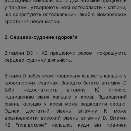
дослідники виявили, що ці два вітаміни працюючи
у тандемі, утворюють нові остеобласти - клітини,
що секретують остеокальцин, який є біомаркером
зростання нової кістки.
2. Серцево-судинне здоров'я
Вітаміни D3 + K2 працюючи разом, покращують
серцево-судинну діяльність.
Вітамін D забезпечує правильну кількість кальцію у
кровоносних судинах. Занадто багато вітаміну D
(або недостатність вітаміну K) сприяє,
підвищенню рівня кальцію у крові. Підвищений
рівень кальцію у крові може зашкодити серцю.
Однак достатній рівень вітаміну К може
врівноважити високий рівень вітаміну D. Вітамін
К2 “повідомляє” кальцію, куди він повинен