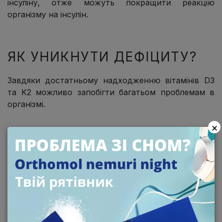
інсуліну, отже можуть покращити реакцію
організму на інсулін.
ЯК УНИКНУТИ ДЕФІЦИТУ?
Завдяки достатньому надходженню вітамінів D3
та K2 можливо запобігти багатьом проблемам в
організмі.
×
Orthomol Vitamin D3+K2
(Ортомол Вітамін Д3+К2) у
вигляді спрею, запобігає дефіциту цих двох
вітамінів.