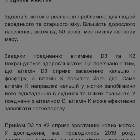
Здоров'я кісток є реальною проблемою для людей
середнього та старшого віку. Більшість дорослого
населення, віком від 50 років, має низьку кісткову
масу.
Завдяки поєднанню вітамінів D3 та K2
покращується здоров'я кісток. Це пов'язано з тим,
що вітамін D3 сприяє засвоєнню кальцію і
фосфору, а вітамін К посилює його дію. Саме
вітамін К направляє кальцій у кістки запобігаючи
його відкладенню в судинах та мʼяких тканинах. У
поєднанні з вітаміном D, вітамін К може ефективно
запобігати остеопорозу.
Прийом D3 та K2 сприяє зростанню нових кісток.
У дослідженні, яке проводилось 2019 року,