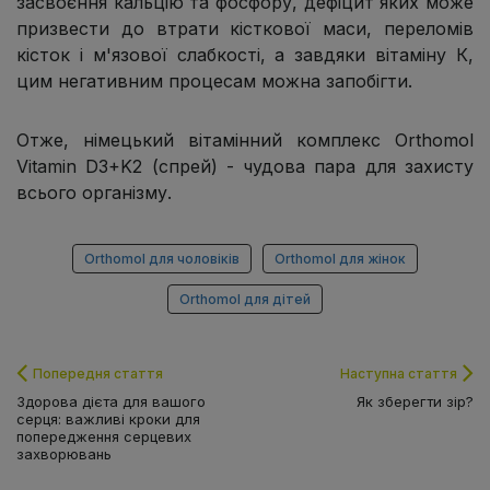
засвоєння кальцію та фосфору, дефіцит яких може
призвести до втрати кісткової маси, переломів
кісток і м'язової слабкості, а завдяки вітаміну К,
цим негативним процесам можна запобігти.
Отже, німецький вітамінний комплекс Orthomol
Vitamin D3+K2 (спрей) - чудова пара для захисту
всього організму.
Orthomol для чоловіків
Orthomol для жінок
Orthomol для дітей
Попередня стаття
Наступна стаття
Здорова дієта для вашого
Як зберегти зір?
серця: важливі кроки для
попередження серцевих
захворювань