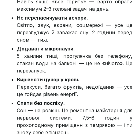
Навіть якщо «все горить» — варто обрати
максимум 2–3 головні задачі на день.
Не перенасичувати вечори.
Світло, звук, екрани, соцмережі — усе це
перезбуджує й заважає сну. 2 години перед
сном — тихі.
Додавати мікропаузи.
5 хвилин тиші, прогулянка без телефону,
стакан води на балконі — це не «нічого». Це
перезапуск.
Вирівняти цукор у крові.
Перекуси, багато фруктів, недоїдання — усе
це гойдає рівень енергії.
Спати без поспіху.
Сон — не розкіш. Це ремонтна майстерня для
нервової системи. 7,5–8 годин у
прохолодному приміщенні з темрявою — і ти
знову себе впізнаєш.