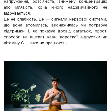
напруження, розсіяність, знижену концентрацію
або млявість, хоча нічого надзвичайного не
відбувається.
Це не слабкість. Це — сигнали нервової системи,
що вона втомилась, виснажилась чи потребує
підтримки. І, як показує досвід багатьох, прості
способи на кшталт кави, короткої відпустки чи
вітаміну С — вже не працюють.