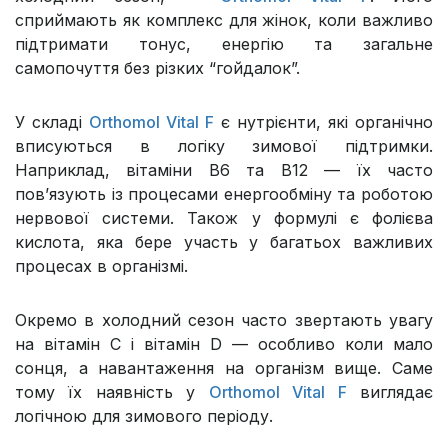
сприймають як комплекс для жінок, коли важливо
підтримати тонус, енергію та загальне
самопочуття без різких “гойдалок”.
У складі
Orthomol Vital F
є нутрієнти, які органічно
вписуються в логіку зимової підтримки.
Наприклад, вітаміни B6 та B12 — їх часто
пов’язують із процесами енергообміну та роботою
нервової системи. Також у формулі є фолієва
кислота, яка бере участь у багатьох важливих
процесах в організмі.
Окремо в холодний сезон часто звертають увагу
на вітамін C і вітамін D — особливо коли мало
сонця, а навантаження на організм вище. Саме
тому їх наявність у
Orthomol Vital F
виглядає
логічною для зимового періоду.