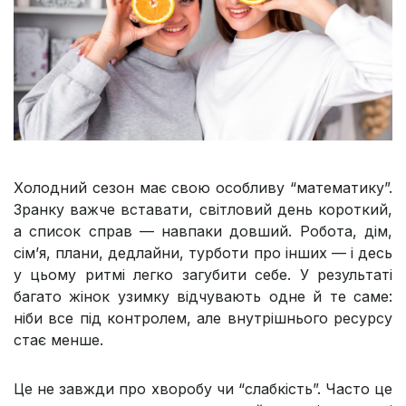
Холодний сезон має свою особливу “математику”.
Зранку важче вставати, світловий день короткий,
а список справ — навпаки довший. Робота, дім,
сім’я, плани, дедлайни, турботи про інших — і десь
у цьому ритмі легко загубити себе. У результаті
багато жінок узимку відчувають одне й те саме:
ніби все під контролем, але внутрішнього ресурсу
стає менше.
Це не завжди про хворобу чи “слабкість”. Часто це