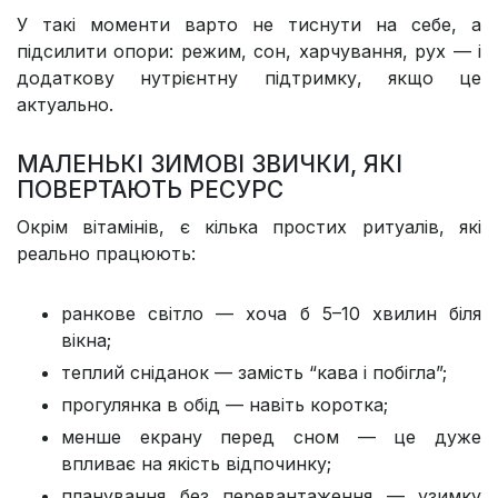
У такі моменти варто не тиснути на себе, а
підсилити опори: режим, сон, харчування, рух — і
додаткову нутрієнтну підтримку, якщо це
актуально.
МАЛЕНЬКІ ЗИМОВІ ЗВИЧКИ, ЯКІ
ПОВЕРТАЮТЬ РЕСУРС
Окрім вітамінів, є кілька простих ритуалів, які
реально працюють:
ранкове світло — хоча б 5–10 хвилин біля
вікна;
теплий сніданок — замість “кава і побігла”;
прогулянка в обід — навіть коротка;
менше екрану перед сном — це дуже
впливає на якість відпочинку;
планування без перевантаження — узимку