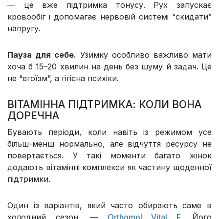
— це вже підтримка тонусу. Рух запускає
кровообіг і допомагає нервовій системі “скидати”
напругу.
Пауза для себе.
Узимку особливо важливо мати
хоча б 15–20 хвилин на день без шуму й задач. Це
не “егоїзм”, а гігієна психіки.
ВІТАМІННА ПІДТРИМКА: КОЛИ ВОНА
ДОРЕЧНА
Бувають періоди, коли навіть із режимом усе
більш-менш нормально, але відчуття ресурсу не
повертається. У такі моменти багато жінок
додають вітамінні комплекси як частину щоденної
підтримки.
Один із варіантів, який часто обирають саме в
холодний сезон, —
Orthomol Vital F
. Його