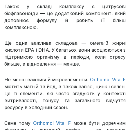
Також у складі комплексу є цитрусові
біофлавоноїди — це додатковий компонент, який
доповнює формулу й робить її більш
комплексною.
Ще одна важлива складова — омега-3 жирні
кислоти EPA і DHA. У багатьох вони асоціюються з
підтримкою організму в періоди, коли стресу
більше, а відновлення — менше.
Не менш важливі й мікроелементи.
Orthomol Vital F
містить магній та йод, а також залізо, цинк і селен.
Це ті елементи, які часто згадують у контексті
витривалості, тонусу та загального відчуття
ресурсу в холодний сезон.
Саме тому
Orthomol Vital F
може бути доречним