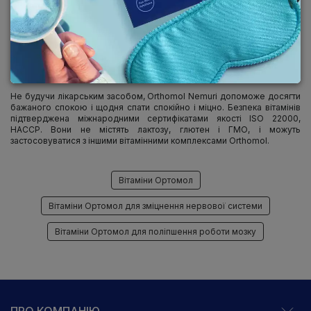
усуваються порушення сну;
стабілізується робота нервової системи;
приходить в норму настрій, йдуть депресивні стани,
тривожність і дратівливість;
В результаті організм починає самостійно продукувати мелатонін в
потрібній кількості.
Не будучи лікарським засобом, Orthomol Nemuri допоможе досягти
бажаного спокою і щодня спати спокійно і міцно. Безпека вітамінів
підтверджена міжнародними сертифікатами якості ISO 22000,
HACCP. Вони не містять лактозу, глютен і ГМО, і можуть
застосовуватися з іншими вітамінними комплексами Orthomol.
Вітаміни Ортомол
Вітаміни Ортомол для зміцнення нервової системи
Вітаміни Ортомол для поліпшення роботи мозку
ПРО КОМПАНІЮ