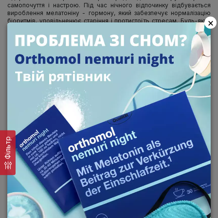
самопочуття і настрою. Під час нічного відпочинку відбувається
вироблення мелатоніну - гормону, який забезпечує нормалізацію
×
біоритмів, уповільненює старіння і протистоїть стресам. Будь-який
розлад сну призупиняє його вироблення, відповідно, можуть
порушуватися і інші процеси в організмі.
Прийом у вечірній час
комплексу Orthomol Nemuri
забезпечує
надходження необхідних мікроелементів для повноцінного
відпочинку:
зелений чай, меліса, хміль розслаблюють і заспокоюють;
вітамін В6 протистоїть нервових розладів, покращує обмін
речовин, усуває спазми;
вітамін РР (нікотинова кислота) і магній покращують роботу
нервової системи;
гліцин, триптофан - амінокислоти, які нормалізують роботу
мозку, ефективно борються з перевтомою і безсонням.
Вживаючи кожну речовина окремо, важко домогтися бажаного
Фільтр
ефекту, крім того, це складно і вимагає багато часу. Збалансований
склад, побудований на принципах ортомолекулярної медицини,
забезпечує організм всіма мікроелементами відразу. При цьому
передозування виключені завдяки точній концентрації кожного
компонента.
Ефективне розслаблення
Стрес, збудливість, напруга, поганий настрій позначаються на якості
відпочинку, а завдяки комплексу Nemuri всі системи досягають
гармонії: