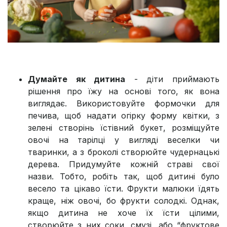
Думайте як дитина
- діти приймають
рішення про їжу на основі того, як вона
виглядає. Використовуйте формочки для
печива, щоб надати огірку форму квітки, з
зелені створінь їстівний букет, розміщуйте
овочі на тарілці у вигляді веселки чи
тваринки, а з броколі створюйте чудернацькі
дерева. Придумуйте кожній страві свої
назви. Тобто, робіть так, щоб дитині було
весело та цікаво їсти. Фрукти малюки їдять
краще, ніж овочі, бо фрукти солодкі. Однак,
якщо дитина не хоче їх їсти цілими,
створюйте з них соки, смузі, або “фруктове