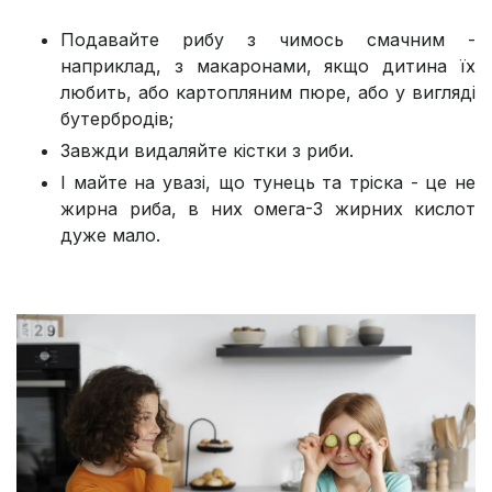
Подавайте рибу з чимось смачним -
наприклад, з макаронами, якщо дитина їх
любить, або картопляним пюре, або у вигляді
бутербродів;
Завжди видаляйте кістки з риби.
І майте на увазі, що тунець та тріска - це не
жирна риба, в них омега-3 жирних кислот
дуже мало.