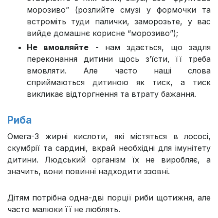
морозиво” (розлийте смузі у формочки та
встроміть туди палички, заморозьте, у вас
вийде домашнє корисне “морозиво”);
Не вмовляйте
- нам здається, що задля
переконання дитини щось з’їсти, її треба
вмовляти. Але часто наші слова
сприймаються дитиною як тиск, а тиск
викликає відторгнення та втрату бажання.
Риба
Омега-3 жирні кислоти, які містяться в лососі,
скумбрії та сардині, вкрай необхідні для імунітету
дитини. Людський організм їх не виробляє, а
значить, вони повинні надходити ззовні.
Дітям потрібна одна-дві порції риби щотижня, але
часто малюки її не люблять.