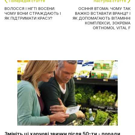
Попередня стаття
Наступна стаття
ВОЛОССЯ І НІГТІ ВОСЕНИ:
ОСІННЯ ВТОМА: ЧОМУ ТАК
ЧОМУ ВОНИ СТРАЖДАЮТЬ І
ВАЖКО ВСТАВАТИ ВРАНЦІ? І
ЯК ПІДТРИМАТИ КРАСУ?
ЯК ДОПОМАГАЮТЬ ВІТАМІННІ
КОМПЛЕКСИ, ЗОКРЕМА
ORTHOMOL VITAL F
Змініть ці харчові звички після 50-ти - поради