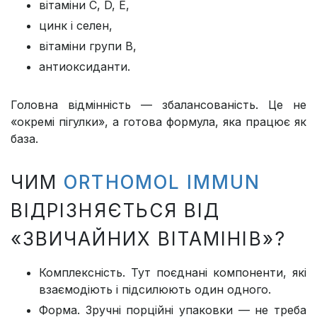
вітаміни C, D, Е,
цинк і селен,
вітаміни групи B,
антиоксиданти.
Головна відмінність — збалансованість. Це не
«окремі пігулки», а готова формула, яка працює як
база.
ЧИМ
ORTHOMOL IMMUN
ВІДРІЗНЯЄТЬСЯ ВІД
«ЗВИЧАЙНИХ ВІТАМІНІВ»?
Комплексність. Тут поєднані компоненти, які
взаємодіють і підсилюють один одного.
Форма. Зручні порційні упаковки — не треба