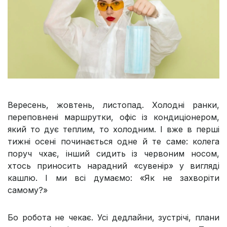
Вересень, жовтень, листопад. Холодні ранки,
переповнені маршрутки, офіс із кондиціонером,
який то дує теплим, то холодним. І вже в перші
тижні осені починається одне й те саме: колега
поруч чхає, інший сидить із червоним носом,
хтось приносить нарадний «сувенір» у вигляді
кашлю. І ми всі думаємо: «Як не захворіти
самому?»
Бо робота не чекає. Усі дедлайни, зустрічі, плани