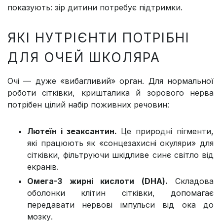
показують: зір дитини потребує підтримки.
ЯКІ НУТРІЄНТИ ПОТРІБНІ
ДЛЯ ОЧЕЙ ШКОЛЯРА
Очі — дуже «вибагливий» орган. Для нормальної
роботи сітківки, кришталика й зорового нерва
потрібен цілий набір поживних речовин:
Лютеїн і зеаксантин.
Це природні пігменти,
які працюють як «сонцезахисні окуляри» для
сітківки, фільтруючи шкідливе синє світло від
екранів.
Омега-3 жирні кислоти (DHA).
Складова
оболонки клітин сітківки, допомагає
передавати нервові імпульси від ока до
мозку.