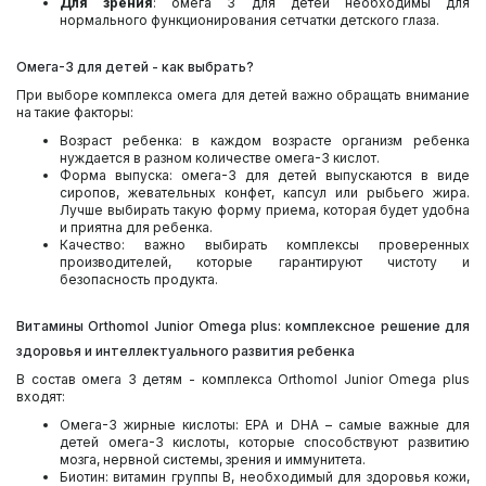
Для зрения
: омега 3 для детей необходимы для
нормального функционирования сетчатки детского глаза.
Омега-3 для детей - как выбрать?
При выборе комплекса
омега для детей
важно обращать внимание
на такие факторы:
Возраст ребенка: в каждом возрасте организм ребенка
нуждается в разном количестве омега-3 кислот.
Форма выпуска: омега-3 для детей выпускаются в виде
сиропов, жевательных конфет, капсул или рыбьего жира.
Лучше выбирать такую ​​форму приема, которая будет удобна
и приятна для ребенка.
Качество: важно выбирать комплексы проверенных
производителей, которые гарантируют чистоту и
безопасность продукта.
Витамины Orthomol Junior Omega plus: комплексное решение для
здоровья и интеллектуального развития ребенка
В состав омега 3 детям - комплекса Orthomol Junior Omega plus
входят:
Омега-3 жирные кислоты: EPA и DHA – самые важные для
детей омега-3 кислоты, которые способствуют развитию
мозга, нервной системы, зрения и иммунитета.
Биотин: витамин группы B, необходимый для здоровья кожи,