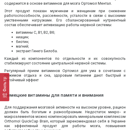
содержится в основе витаминов для мозга
Ортомол Ментал
.
Этот продукт показан мужчинам и женщинам при снижении
работоспособности, рассеянности, усталости в связи с высокими
умственными нагрузками. Его сбалансированный нутриентный
состав обеспечивает активизацию работы нервной системы:
витамины С, В1, В2, В6;
ниацин;
биотин;
магний;
экстракт Гинкго Билоба.
Каждый из компонентов по отдельности и их совокупность
стабилизируют состояние центральной нервной системы.
Регулярный прием витаминов Ортомол для ума в сочетании с
режимом отдыха и сна, здоровым питанием дают быстрый и
Фильтр
устойчивый эффект
Немецкие витамины для памяти и внимания
Для поддержания мозговой активности на высоком уровне, рацион
должен быть богатым и разнообразным. Недостаток микро- и
макроэлементов можно компенсировать минеральным комплексом
Orthomol QuickCap Brain
, который зарекомендовал себя в Украине
как эффективный продукт для работы мозга, повышения