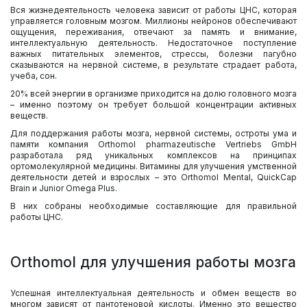
Вся жизнедеятельность человека зависит от работы ЦНС, которая
управляется головным мозгом. Миллионы нейронов обеспечивают
ощущения, переживания, отвечают за память и внимание,
интеллектуальную деятельность. Недостаточное поступление
важных питательных элементов, стрессы, болезни пагубно
сказываются на нервной системе, в результате страдает работа,
учеба, сон.
20% всей энергии в организме приходится на долю головного мозга
– именно поэтому он требует большой концентрации активных
веществ.
Для поддержания работы мозга, нервной системы, остроты ума и
памяти компания Orthomol pharmazeutische Vertriebs GmbH
разработала ряд уникальных комплексов на принципах
ортомолекулярной медицины. Витамины для улучшения умственной
деятельности детей и взрослых – это Orthomol Mental, QuickCap
Brain и Junior Omega Plus.
В них собраны необходимые составляющие для правильной
работы ЦНС.
Orthomol для улучшения работы мозга
Успешная интеллектуальная деятельность и обмен веществ во
многом зависят от пантотеновой кислоты. Именно это вещество