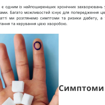
т є одним із найпоширеніших хронічних захворювань у
ами. Багато можливостей існує для попередження ці
татті ми розглянемо симптоми та ризики діабету, 
ігання та керування цією хворобою.