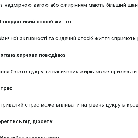
з надмірною вагою або ожирінням мають більший шанс
алорухливий спосіб життя
фізичної активності та сидячий спосіб життя сприяють 
огана харчова поведінка
ння багато цукру та насичених жирів може призвести д
трес
тривалий стрес може впливати на рівень цукру в крові
ерегтись від діабету
берігайте здорову вагу