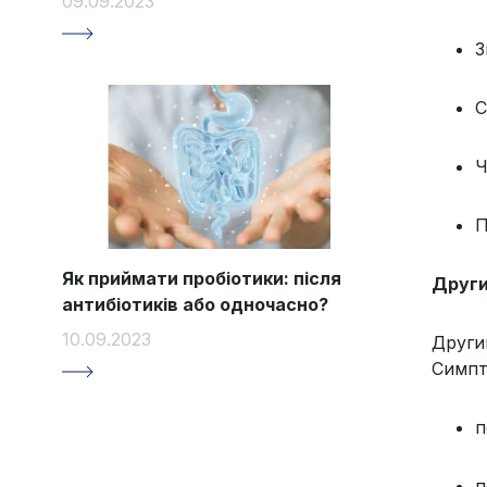
09.09.2023
З
С
Ч
П
Як приймати пробіотики: після
Други
антибіотиків або одночасно?
10.09.2023
Другий
Симпт
п
п