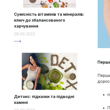
Сумісність вітамінів та мінералів:
ключ до збалансованого
харчування
08.09.2023
Перши
Перши
дорос
п
Детокс: підказки та підводні
камені
П