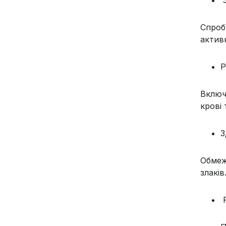
Спроб
активн
Р
Включ
крові 
З
Обмеж
злаків
Р