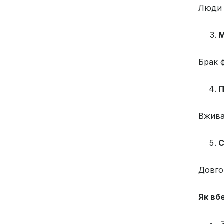
Люди 
М
Брак 
П
Вжива
С
Довго
Як вб
З