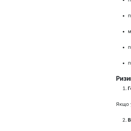
п
м
п
п
Ризи
Г
Якщо у
В