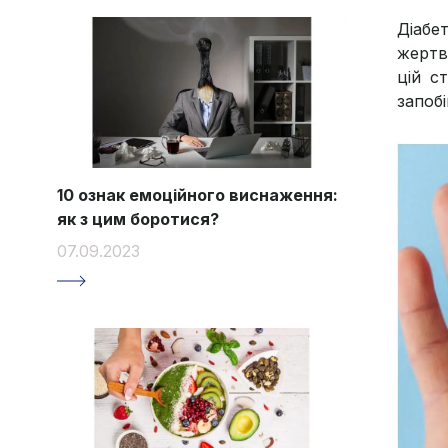
Діабе
жертв
цій с
запоб
10 ознак емоційного виснаження:
як з цим боротися?
07.09.2023