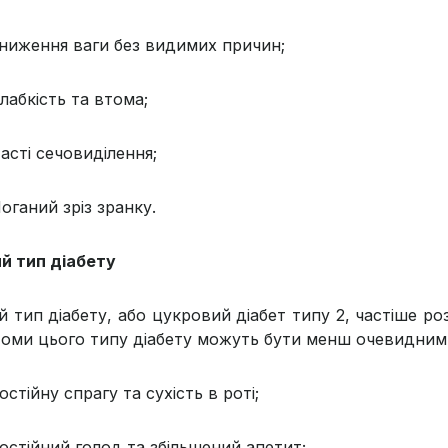
ниження ваги без видимих причин;
лабкість та втома;
асті сечовиділення;
оганий зріз зранку.
й тип діабету
 тип діабету, або цукровий діабет типу 2, частіше ро
оми цього типу діабету можуть бути менш очевидним
остійну спрагу та сухість в роті;
остійний голод та збільшений апетит;