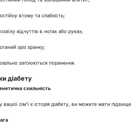
остійну втому та слабкість;
озаїку відчуттів в ногах або руках;
оганий зріз зранку;
овільно загоюються поранення.
ки діабету
енетична схильність
 вашої сім'ї є історія діабету, ви можете мати підви
ага