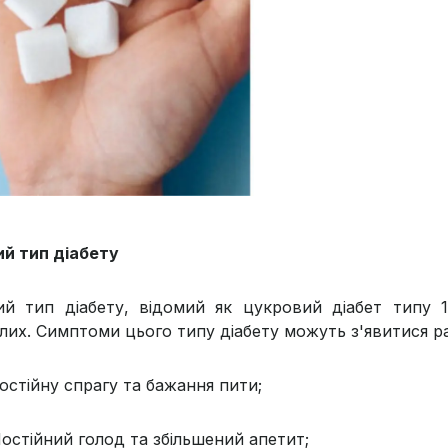
й тип діабету
й тип діабету, відомий як цукровий діабет типу 1
лих. Симптоми цього типу діабету можуть з'явитися р
остійну спрагу та бажання пити;
остійний голод та збільшений апетит;