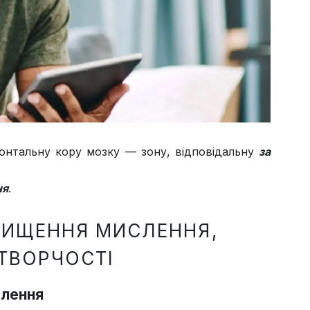
нтальну кору мозку — зону, відповідальну
за
ня
.
ДВИЩЕННЯ МИСЛЕННЯ,
 ТВОРЧОСТІ
слення