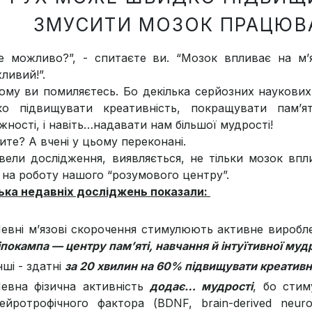
ЗМУСИТИ МОЗОК ПРАЦЮВ
е можливо?”, - спитаєте ви. “Мозок впливає на м’я
ливий!”.
ьому ви помиляєтесь. Бо декілька серйозних наукови
о підвищувати креативність, покращувати пам’я
жності, і навіть…надавати нам більшої мудрості!
рите? А вчені у цьому переконані.
вели дослідження, виявляється, не тільки мозок вп
 на роботу нашого “розумового центру”.
ька недавніх досліджень показали:
евні м’язові скорочення стимулюють активне виробл
іпокампа — центру пам’яті, навчання й інтуїтивної муд
нші - здатні
за 20 хвилин на 60% підвищувати креативн
евна фізична активність
додає… мудрості
, бо стим
ейротрофічного фактора (BDNF, brain-derived neuro