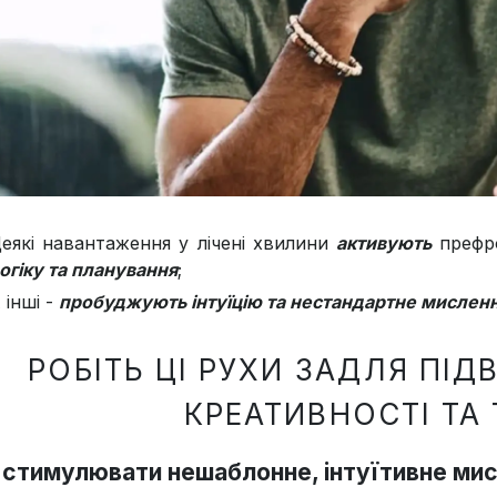
еякі навантаження у лічені хвилини
активують
префро
огіку та планування
;
 інші -
пробуджують інтуїцію та нестандартне мислен
РОБІТЬ ЦІ РУХИ ЗАДЛЯ ПІ
КРЕАТИВНОСТІ ТА
стимулювати нешаблонне, інтуїтивне ми