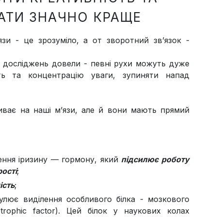
АТИ ЗНАЧНО КРАЩЕ
зи - це зрозуміло, а от зворотний зв’язок -
х досліджень довели - певні рухи можуть дуже
ть та концентрацію уваги, зупиняти напад
ливає на наші м’язи, але й вони мають прямий
ення іризину — гормону, який
підсилює роботу
рості
;
ість
;
улює виділення особливого білка - мозкового
trophic factor). Цей білок у наукових колах