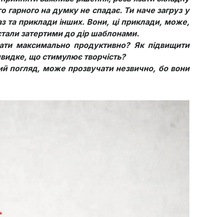
о гарного на думку не спадає. Ти наче загруз у
раз та приклади інших. Вони, ці приклади, може,
о стали затертими до дір шаблонами.
ати максимально продуктивно? Як підвищити
 швидке, що стимулює творчість?
рший погляд, може прозвучати незвично, бо вони