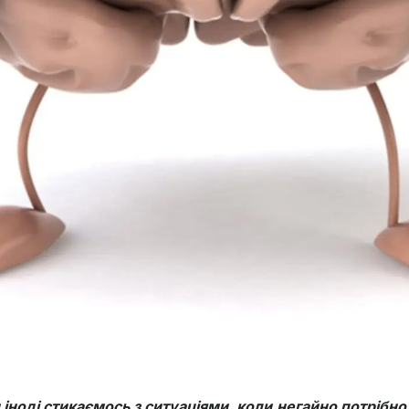
и іноді стикаємось з ситуаціями, коли негайно потрібн