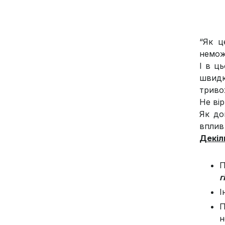
“Як ц
немож
І в ц
швидк
триво
Не ві
Як до
вплив
Декіл
П
г
І
П
н