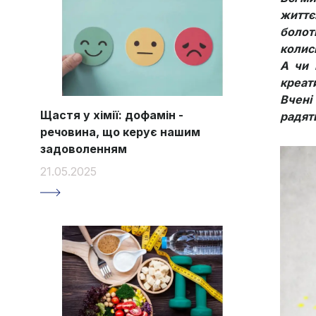
життє
болоті
колись
А чи 
креат
Вчені
Щастя у хімії: дофамін -
радят
речовина, що керує нашим
задоволенням
21.05.2025