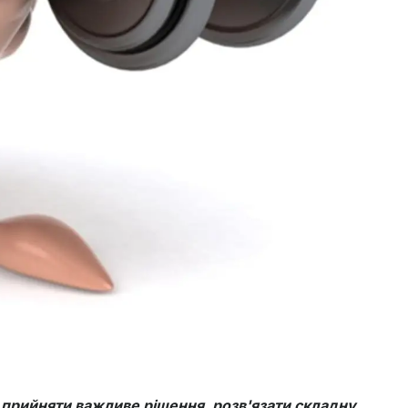
о прийняти важливе рішення, розв'язати складну