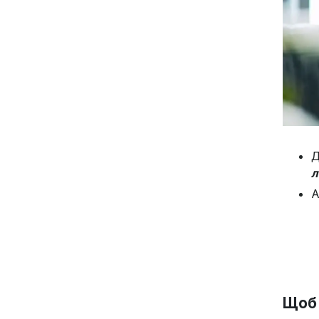
Д
л
А
Щоб 