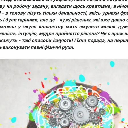
ву чи робочу задачу, вигадати щось креативне, а нічог
 - в голову лізуть тільки банальності, якісь уривки ф
 і були гарними, але це - чужі рішення, які вже давн
можна у якусь конкретну мить змусити мозок дум
ивність, інтуїцію, мудре прийняття рішень? Чи є щось
 кажуть - такі способи існують! І їхня порада, на пе
ь виконувати певні фізичні рухи.