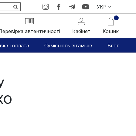
УКР
0
Перевірка автентичності
Кабінет
Кошик
вка і оплата
Сумісність вітамінів
Блог
У
КО