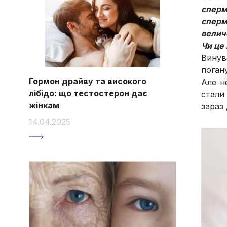
сперм
сперм
величе
Чи це 
Винув
погану
Гормон драйву та високого
Але н
лібідо: що тестостерон дає
стали
жінкам
зараз
14.04.2025