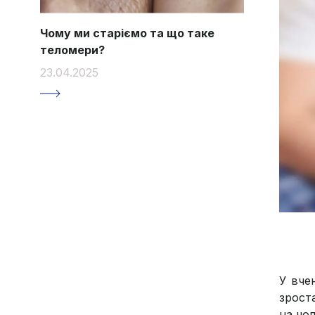
Чому ми старіємо та що таке
теломери?
23.04.2025
У вче
зрост
на чол