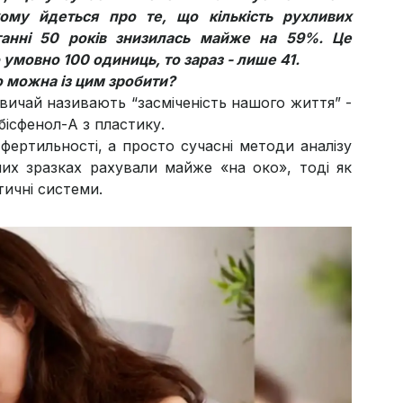
ому йдеться про те, що кількість рухливих
станні 50 років знизилась майже на 59%. Це
 умовно 100 одиниць, то зараз - лише 41.
що можна із цим зробити?
звичай називають “засміченість нашого життя” -
 бісфенол-А з пластику.
 фертильності, а просто сучасні методи аналізу
них зразках рахували майже «на око», тоді як
тичні системи.