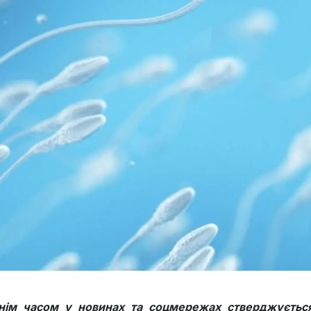
нім часом у новинах та соцмережах стверджується,