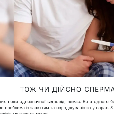
ТОЖ ЧИ ДІЙСНО СПЕРМ
них поки однозначної відповіді немає. Бо з одного б
ає проблема із зачаттям та народжуваністю у парах. З 
овіків медики не готові.