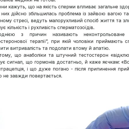
ни кажуть, що на якість сперми впливає загальне здор
 них дійсно збільшилась проблема із зайвою вагою та
чному стресі, ведуть малорухливий спосіб життя та зл
є кількість і рухливість сперматозоїдів.
днією з причин називають неконтрольоване ви
остеронової терапії”, при якій чоловіки приймають с
шити витривалість та подолати втому й апатію.
 тому, що анаболіки та штучний тестостерон «відк
ує сигнал, що гормонів достатньо, й каже яєчкам: «В
нтрацепція, і що дуже погано - після припинення при
о не завжди повертається.