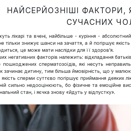
НАЙСЕРЙОЗНІШІ ФАКТОРИ, 
СУЧАСНИХ ЧО
уть лікарі та вчені, найбільше - куріння - абсолютни
не тільки знижує шанси на зачаття, а й погіршує якіст
диться, це може мати наслідки для її здоров’я.
их негативних факторів належить: відкладання батьківс
е пошкоджених сперматозоїдів, які несуть неправил
ік зачинає дитину, тим більша ймовірність, що у малю
 якість сперми суттєво погіршує приймання деяких лік
ній сильно недооцінюють, бо фізичне та емоційне в
альний стан, і яєчка знову «йдуть у відпустку».