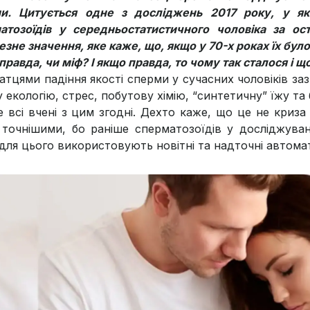
и. Цитується одне з досліджень 2017 року, у як
атозоїдів у середньостатистичного чоловіка за о
зне значення, яке каже, що, якщо у 70-х роках їх було
правда, чи міф? І якщо правда, то чому так сталося і 
атцями падіння якості сперми у сучасних чоловіків за
 екологію, стрес, побутову хімію, “синтетичну” їжу та
е всі вчені з цим згодні. Дехто каже, що це не криза
 точнішими, бо раніше сперматозоїдів у досліджува
 для цього використовують новітні та надточні автома