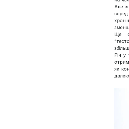
Але во
серед
хроні
зменшу
Ще о
“тест
збіль
Річ у
отрим
як ко
далек