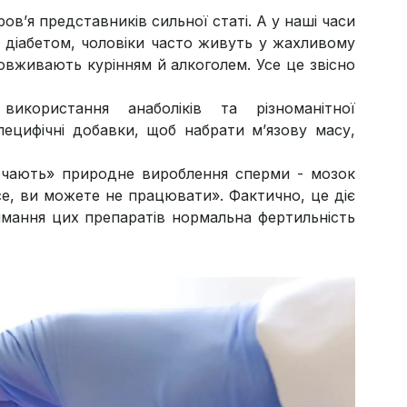
ов’я представників сильної статі. А у наші часи
 діабетом, чоловіки часто живуть у жахливому
овживають курінням й алкоголем. Усе це звісно
користання анаболіків та різноманітної
пецифічні добавки, щоб набрати м’язову масу,
лючають» природне вироблення сперми - мозок
се, ви можете не працювати». Фактично, це діє
ймання цих препаратів нормальна фертильність