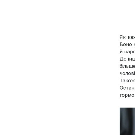
Як каж
Воно 
й наро
До інш
більш
чолов
Також
Остан
гормон