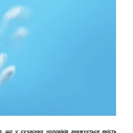
 що у сучасних чоловіків знижується якість