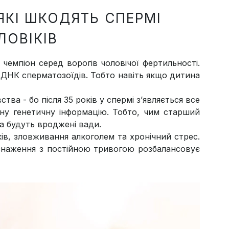
ЯКІ ШКОДЯТЬ СПЕРМІ
ЛОВІКІВ
й чемпіон серед ворогів чоловічої фертильності.
ь ДНК сперматозоїдів. Тобто навіть якщо дитина
тва - бо після 35 років у спермі з’являється все
ьну генетичну інформацію. Тобто, чим старший
ка будуть вроджені вади.
ів, зловживання алкоголем та хронічний стрес.
иснаження з постійною тривогою розбалансовує