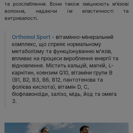
та розслаблення. Вони також зміцнюють м’язові
волокна, надаючи їм еластичності та
витривалості.
Orthomol Sport
- вітамінно-мінеральний
комплекс, що сприяє нормальному
метаболізму та функціонуванню м'язів,
впливає на процеси вироблення енергії та
відновлення. Містить кальцій, магній, L-
карнітин, коензим Q10, вітаміни групи В
(В1, В2, В3, В6, В12, пантотенова та
фолієва кислота), вітамін D, С,
біофлавоноїди, залізо, мідь, йод та омега
3.