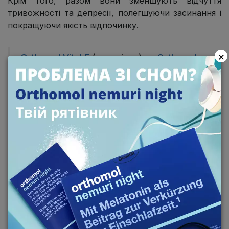
Крім того, разом вони зменшують відчуття
тривожності та депресії, полегшуючи засинання і
покращуючи якість відпочинку.
×
Orthomol Vital F
(для жінок) та
Orthomol
Vital M
(для чоловіків) - це комплекси, які
допомагають організму боротися зі
стресом, емоційним навантаженням і
фізичною втомою, нейтралізують негативні
наслідки переживань, надають фізичних та
психічних сил, підвищують енергійність та
покращують якість сну. Містять кальцій,
магній, вітаміни групи В (В1, В2, В6, В9,
В12), вітамін D, С і цитрусові
біофлавоноїди, омега-3, залізо, цинк,
селен, і йод.