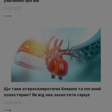
уявлення про вік
14.02.2025
Що таке атеросклеротичні бляшки та поганий
холестерин? Як від них захистити серце
24.02.2025