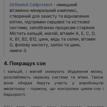
Orthomol Cellprotect
- німецький
вітамінно-мінеральний комплекс,
створений для захисту та відновлення
клітин, підтримки серцевої та кісткової
системи, запобіганню процесам старіння.
Містить кальцій, магній, вітамін А, Е, С, D,
К, В1, B2, В12, цинк, мідь та селен, вітамін
D, фолієву кислоту, залізо та цинк,
омега-3.
4. Покращує сон
І кальцій, і магній знижують збудження мозку,
розслабляють нервову систему та м’язи. Також
вони обидва беруть участь у виробництві
мелатоніну - гормону, що контролює цикли сну і
бадьорості.