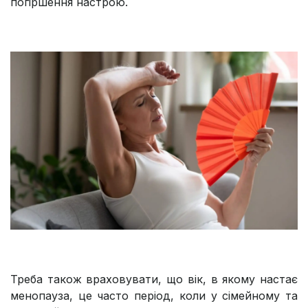
погіршення настрою.
Треба також враховувати, що вік, в якому настає
менопауза, це часто період, коли у сімейному та