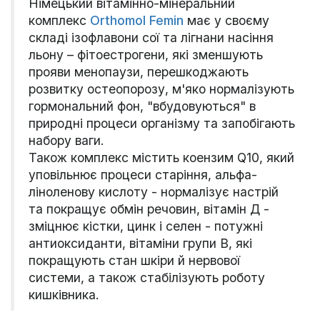
Німецький вітамінно-мінеральний
комплекс
Orthomol Femin
має у своєму
складі ізофлавони сої та лігнани насіння
льону – фітоестрогени, які зменшують
прояви менопаузи, перешкоджають
розвитку остеопорозу, м'яко нормалізують
гормональний фон, "вбудовуються" в
природні процеси організму та запобігають
набору ваги.
Також комплекс містить коензим Q10, який
уповільнює процеси старіння, альфа-
ліноленову кислоту - нормалізує настрій
та покращує обмін речовин, вітамін Д -
зміцнює кістки, цинк і селен - потужні
антиоксиданти, вітаміни групи В, які
покращують стан шкіри й нервової
системи, а також стабілізують роботу
кишківника.