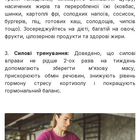
насичених жирів та переробленої їжі (ковбас,
шинки, картоплі фрі, солодких напоїв, сосисок,
бургерів, піц, готових каш, солодощів, чипсів
тощо). Зосереджуйтесь на дієті, багатій на овочі,
фрукти, цілозернові продукти та здорові жири.
3.
Силові тренування:
Доведено, що силові
вправи не рідше 2-ох разів на тиждень
допомагають зберегти м'язову масу,
прискорюють обмін речовин, знижують рівень
гормону стресу кортизолу і покращують
гормональний баланс.