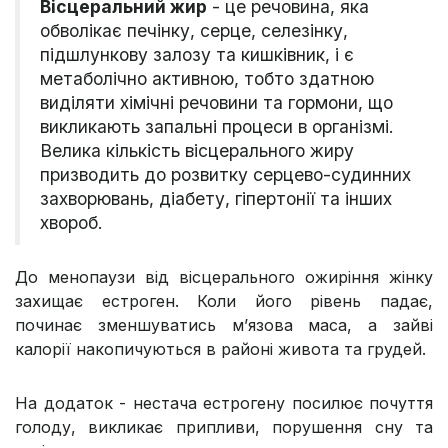
Вісцеральний жир
- це речовина, яка
обволікає печінку, серце, селезінку,
підшлункову залозу та кишківник, і є
метаболічно активною, тобто здатною
виділяти хімічні речовини та гормони, що
викликають запальні процеси в організмі.
Велика кількість вісцерального жиру
призводить до розвитку серцево-судинних
захворювань, діабету, гіпертонії та інших
хвороб.
До менопаузи від вісцерального ожиріння жінку
захищає естроген. Коли його рівень падає,
починає зменшуватись м’язова маса, а зайві
калорії накопичуються в районі живота та грудей.
На додаток - нестача естрогену посилює почуття
голоду, викликає припливи, порушення сну та