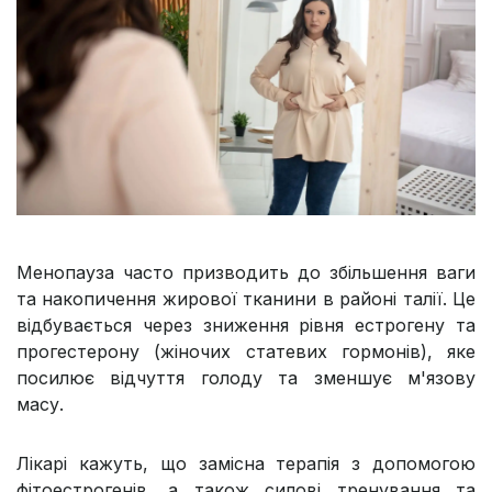
Менопауза часто призводить до збільшення ваги
та накопичення жирової тканини в районі талії. Це
відбувається через зниження рівня естрогену та
прогестерону (жіночих статевих гормонів), яке
посилює відчуття голоду та зменшує м'язову
масу.
Лікарі кажуть, що замісна терапія з допомогою
фітоестрогенів, а також силові тренування та