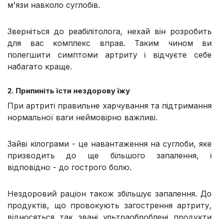
м'язи навколо суглобів.
Зверніться до реабілітолога, нехай він розробить
для вас комплекс вправ. Таким чином ви
полегшити симптоми артриту і відчуєте себе
набагато краще.
2. Припиніть їсти нездорову їжу
При артриті правильне харчування та підтримання
нормальної ваги неймовірно важливі.
Зайві кілограми - це навантаження на суглоби, яке
призводить до ще більшого запалення, і
відповідно - до гострого болю.
Нездоровий раціон також збільшує запалення. До
продуктів, що провокують загострення артриту,
відносяться так звані ультраоброблені продукти