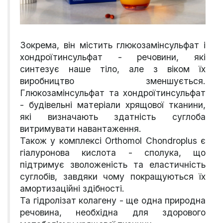
Зокрема, він містить глюкозамінсульфат і
хондроїтинсульфат - речовини, які
синтезує наше тіло, але з віком їх
виробництво зменшується.
Глюкозамінсульфат та хондроїтинсульфат
- будівельні матеріали хрящової тканини,
які визначають здатність суглоба
витримувати навантаження.
Також у комплексі Orthomol Chondroplus є
гіалуронова кислота - сполука, що
підтримує зволоженість та еластичність
суглобів, завдяки чому покращуються їх
амортизаційні здібності.
Та гідролізат колагену - ще одна природна
речовина, необхідна для здорового