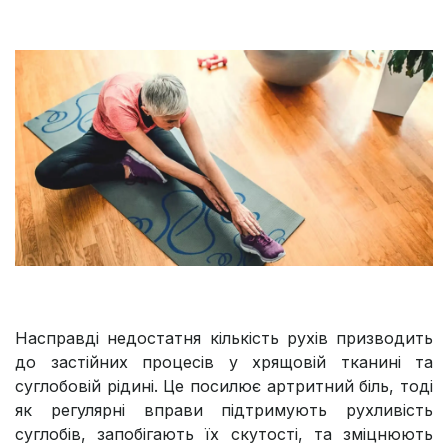
Насправді недостатня кількість рухів призводить
до застійних процесів у хрящовій тканині та
суглобовій рідині. Це посилює артритний біль, тоді
як регулярні вправи підтримують рухливість
суглобів, запобігають їх скутості, та зміцнюють