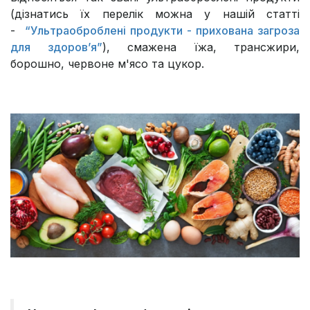
(дізнатись їх перелік можна у нашій статті
-
“Ультраоброблені продукти - прихована загроза
для здоров’я”
), смажена їжа, трансжири,
борошно, червоне м'ясо та цукор.