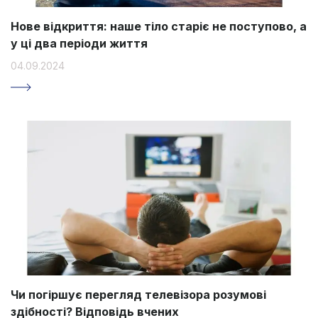
Нове відкриття: наше тіло старіє не поступово, а
у ці два періоди життя
04.09.2024
Чи погіршує перегляд телевізора розумові
здібності? Відповідь вчених