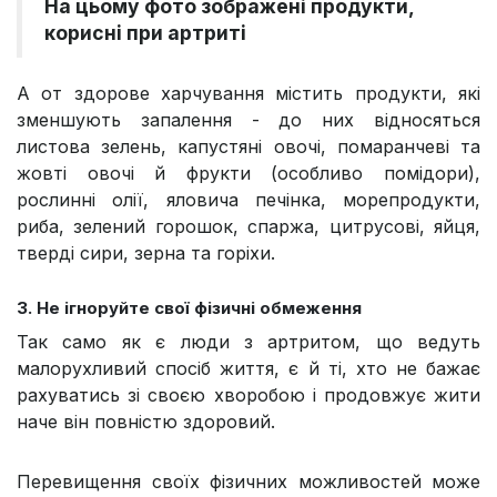
На цьому фото зображені продукти,
корисні при артриті
А от здорове харчування містить продукти, які
зменшують запалення - до них відносяться
листова зелень, капустяні овочі, помаранчеві та
жовті овочі й фрукти (особливо помідори),
рослинні олії, яловича печінка, морепродукти,
риба, зелений горошок, спаржа, цитрусові, яйця,
тверді сири, зерна та горіхи.
3. Не ігноруйте свої фізичні обмеження
Так само як є люди з артритом, що ведуть
малорухливий спосіб життя, є й ті, хто не бажає
рахуватись зі своєю хворобою і продовжує жити
наче він повністю здоровий.
Перевищення своїх фізичних можливостей може