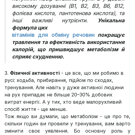
високому дозуванні (B1, B2, B3, B6, B12,
фолієва кислота, пантотенова кислота), та
інші важливі нутрієнти.
Унікальна
формула цих
вітамінів для обміну речовин
покращує
травлення та ефективність використання
калорій, що пришвидшує метаболізм й
сприяє схудненню.
3.
Фізичної активності
- це все, що ми робимо в
русі: ходьба, прибирання, підйом по сходах,
тренування. Але навіть у дуже активної людини
на рух припадає не більше 20–30% добових
витрат енергії. А у тих, хто веде малорухливий
спосіб життя - ще менше.
Тож якщо ви думали, що метаболізм - це про те,
скільки годин ви провели у тренуванні, вам варто
змінити своє уявлення. Бо основну роль у