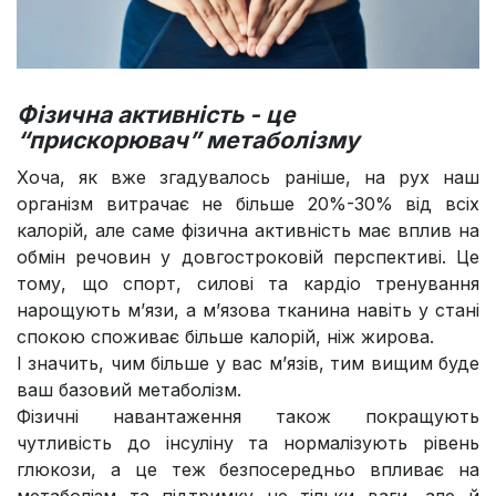
Фізична активність - це
“прискорювач” метаболізму
Хоча, як вже згадувалось раніше, на рух наш
організм витрачає не більше 20%-30% від всіх
калорій, але саме фізична активність має вплив на
обмін речовин у довгостроковій перспективі. Це
тому, що спорт, силові та кардіо тренування
нарощують м’язи, а м’язова тканина навіть у стані
спокою споживає більше калорій, ніж жирова.
І значить, чим більше у вас м’язів, тим вищим буде
ваш базовий метаболізм.
Фізичні навантаження також покращують
чутливість до інсуліну та нормалізують рівень
глюкози, а це теж безпосередньо впливає на
метаболізм та підтримку не тільки ваги, але й