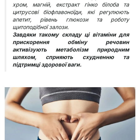
хром, магній, екстракт гінко білоба та
цитрусові біофлавоноїди, які регулюють
апетит, рівень глюкози та роботу
щитоподібної залози.
Завдяки такому складу ці вітаміни для
прискорення обміну речовин
активізують метаболізм природним
шляхом, сприяють схудненню та
підтримці здорової ваги.