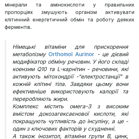
мінерали та амінокислоти у правильних
пропорціях змушують організм активувати
клітинний енергетичний обмін та роботу деяких
ферментів.
Німецькі вітаміни для прискорення
метаболізму
Orthomol Aurinor
- це дієвий
модифікатор обміну речовин. У його складі
коензим Q10 та L-карнітин - речовини, які
активують мітохондрії -“електростанції” в
кожній клітині тіла. Завдяки цьому вони
ефективніше використовують калорії та
переробляють жири.
Комплекс містить омега-3 з високим
вмістом докозагексаєнової кислоти, які
покращують чутливість до інсуліну, а це -
один з ключових факторів у схудненні.
А також інозитол, вітаміни групи B, цинк,