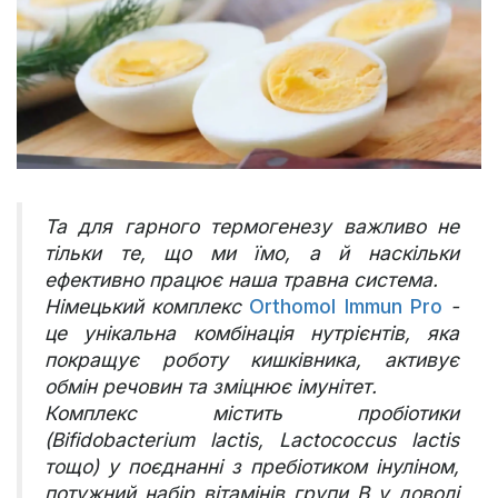
Та для гарного термогенезу важливо не
тільки те, що ми їмо, а й наскільки
ефективно працює наша травна система.
Німецький комплекс
Orthomol Immun Pro
-
це унікальна комбінація нутрієнтів, яка
покращує роботу кишківника, активує
обмін речовин та зміцнює імунітет.
Комплекс містить пробіотики
(Bifidobacterium lactis, Lactococcus lactis
тощо) у поєднанні з пребіотиком інуліном,
потужний набір вітамінів групи B у доволі