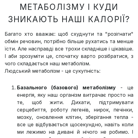
МЕТАБОЛІЗМУ І КУДИ
ЗНИКАЮТЬ НАШІ КАЛОРІЇ?
Багато хто вважає: щоб схуднути та "розігнати"
обмін речовин, потрібно більше рухатись та менше
їсти. Але насправді все трохи складніше і цікавіше.
І аби зрозуміти це, спочатку варто розібратися, з
чого складається наш метаболізм.
Людський метаболізм - це сукупність:
Базального (базового) метаболізму
- це
енергія, яку наш організм витрачає просто на
те, щоб жити. Дихати, підтримувати
серцебиття, роботу легенів, нирок, печінки,
мозку, оновлення клітин, зберігання тепла -
все це відбувається щосекундно, навіть коли
ми лежимо на дивані й нічого не робимо. І