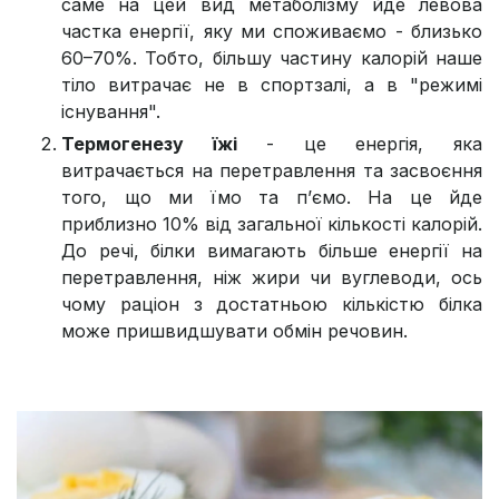
саме на цей вид метаболізму йде левова
частка енергії, яку ми споживаємо - близько
60–70%. Тобто, більшу частину калорій наше
тіло витрачає не в спортзалі, а в "режимі
існування".
Термогенезу їжі
- це енергія, яка
витрачається на перетравлення та засвоєння
того, що ми їмо та п’ємо. На це йде
приблизно 10% від загальної кількості калорій.
До речі, білки вимагають більше енергії на
перетравлення, ніж жири чи вуглеводи, ось
чому раціон з достатньою кількістю білка
може пришвидшувати обмін речовин.