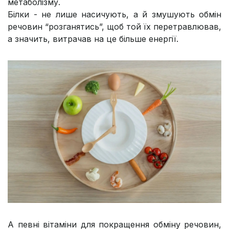
метаболізму.
Білки - не лише насичують, а й змушують обмін
речовин “розганятись”, щоб той їх перетравлював,
а значить, витрачав на це більше енергії.
А певні вітаміни для покращення обміну речовин,