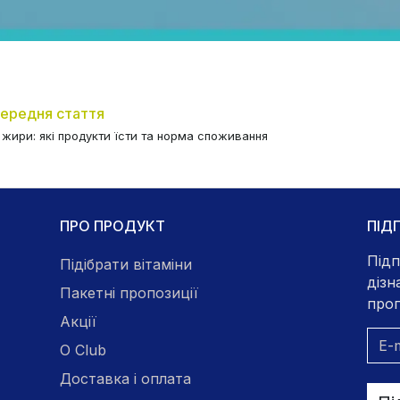
ередня стаття
 жири: які продукти їсти та норма споживання
ПРО ПРОДУКТ
ПІД
Підп
Підібрати вітаміни
дізн
Пакетні пропозиції
проп
Акції
O Club
Доставка і оплата