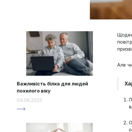
Щоден
повіт
призв
Але ч
Ха
Важливість білка для людей
похилого віку
Л
04.09.2023
в
О
о