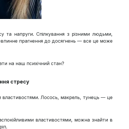
у та напруги. Спілкування з різними людьми,
невпинне прагнення до досягнень — все це може
ати на наш психічний стан?
ення стресу
и властивостями. Лосось, макрель, тунець — це
 заспокійливими властивостями, можна знайти в
іп.