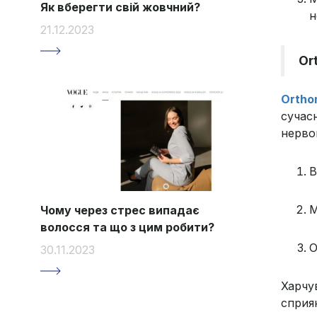
Як вберегти свій жовчний?
н
21.12.2023
Or
Orthom
сучас
нерво
В
М
Чому через стрес випадає
волосся та що з цим робити?
О
30.11.2023
Харчу
сприя