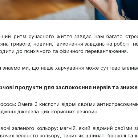
ний ритм сучасного життя завдає нам багато стрес
ряна тривога, новини, виконання завдань на роботі, 
одити до психічного та фізичного перевантаження.
и знаємо ми, що наше харчування може суттєво вплив
рчові продукти для заспокоєння нервів та зниж
осось: Омега-3 кислоти відомі своїми антистресовим
ідмінні джерела цих корисних речовин.
вочі зеленого кольору: магній, який відомий своїми
вочах зеленого кольору, таких як шпинат, броколі та кр