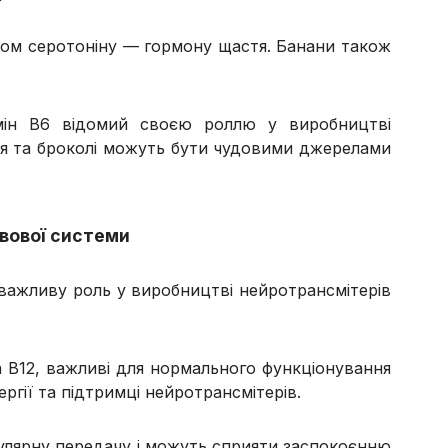
ором серотоніну — гормону щастя. Банани також
тамін В6 відомий своєю роллю у виробництві
пля та броколі можуть бути чудовими джерелами
рвової системи
 важливу роль у виробництві нейротрансмітерів
та B12, важливі для нормального функціонування
гії та підтримці нейротрансмітерів.
кулярну передачу і можуть сприяти заспокоєнню