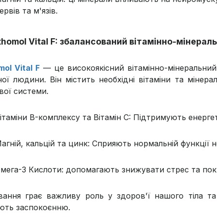
ервів та м'язів.
thomol Vital F: збалансований вітамінно-мінера
ol Vital F
— це високоякісний вітамінно-мінеральний
ної людини. Він містить необхідні вітаміни та мінер
вої системи.
ітаміни B-комплексу та Вітамін C: Підтримують енерг
агній, кальцій та цинк: Сприяють нормальній функції н
мега-3 Кислоти: допомагають знижувати стрес та пок
вання грає важливу роль у здоров'ї нашого тіла та
ють заспокоєнню.