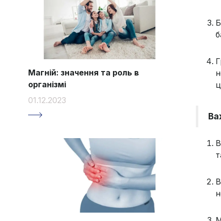
Б
б
Г
Магній: значення та роль в
н
організмі
ц
01.12.2023
Ва
В
т
В
н
М