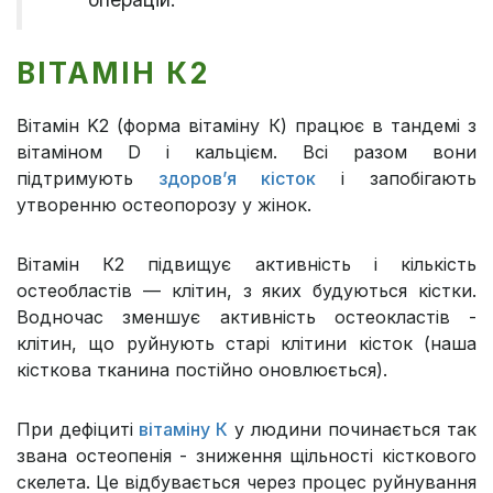
ВІТАМІН К2
Вітамін K2 (форма вітаміну К) працює в тандемі з
вітаміном D і кальцієм. Всі разом вони
підтримують
здоров’я кісток
і запобігають
утворенню остеопорозу у жінок.
Вітамін К2 підвищує активність і кількість
остеобластів — клітин, з яких будуються кістки.
Водночас зменшує активність остеокластів -
клітин, що руйнують старі клітини кісток (наша
кісткова тканина постійно оновлюється).
При дефіциті
вітаміну К
у людини починається так
звана остеопенія - зниження щільності кісткового
скелета. Це відбувається через процес руйнування