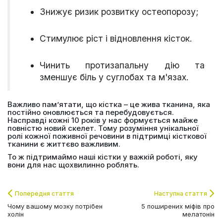
Знижує ризик розвитку остеопорозу;
Стимулює ріст і відновлення кісток.
Чинить протизапальну дію та
зменшує біль у суглобах та м'язах.
Важливо пам’ятати, що кістка – це жива тканина, яка
постійно оновлюється та перебудовується.
Насправді кожні 10 років у нас формується майже
повністю новий скелет. Тому розуміння унікальної
ролі кожної поживної речовини в підтримці кісткової
тканини є життєво важливим.
То ж підтримаймо наші кістки у важкій роботі, яку
вони для нас щохвилинно роблять.
Попередня стаття
Наступна стаття
Чому вашому мозку потрібен
5 поширених міфів про
холін
мелатонін