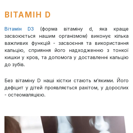
ВІТАМІН D
Вітамін D3
(форма вітаміну d, яка краще
засвоюється нашим організмом) виконує кілька
важливих функцій - засвоєння та використання
кальцію, сприяння його надходженню з тонкої
кишки у кров, та допомога у доставленні кальцію
до зубів.
Без вітаміну D наші кістки стають м’якими. Його
дефіцит у дітей проявляється рахітом, у дорослих
- остеомаляцією.