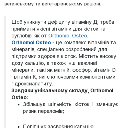
веганському та вегетаріанському раціоні.
Щоб уникнути дефіциту вітаміну Д, треба
приймати якісні вітаміни для кісток та
суглобів, як от
Orthomol Osteo
.
Orthomol Osteo
- це комплекс вітамінів та
мінералів, спеціально розроблений для
підтримки здоров'я кісток. Містить високу
дозу кальцію, а також інші важливі
мінерали, такі як магній, фосфор, вітамін D
і вітамін K, які є ключовими компонентами
гідроксиапатиту.
Завдяки унікальному складу, Orthomol
Osteo:
Збільшує щільність кісток і зменшує
ризик переломів;
Поліпшує засвоєння кальцію;