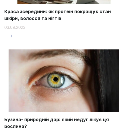
Краса зсередини: як протеїн покращує стан
шкіри, волосся та нігтів
03.09.2023
Бузина- природній дар: який недуг лікує ця
рослина?