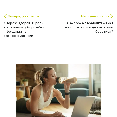
Попередня стаття
Наступна стаття
Сторож здоров'я: роль
Сенсорне перевантаження
кишківника у боротьбі з
при тривозі: що це і як з ним
інфекціями та
боротися?
захворюваннями