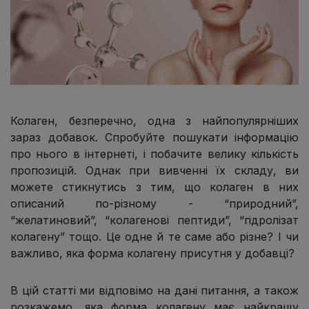
Колаген, безперечно, одна з найпопулярніших
зараз добавок. Спробуйте пошукати інформацію
про нього в інтернеті, і побачите велику кількість
пропозицій. Однак при вивченні їх складу, ви
можете стикнутись з тим, що колаген в них
описаний по-різному - “природний”,
“желатиновий”, “колагенові пептиди”, “гідролізат
колагену” тощо. Це одне й те саме або різне? І чи
важливо, яка форма колагену присутня у добавці?
В цій статті ми відповімо на дані питання, а також
розкажемо, яка форма колагену має найкращу