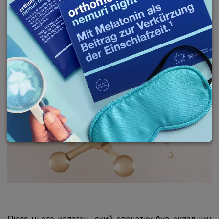
допомогою гідролізу - процесу, при якому
молекули води розривають хімічні зв'язки молекул
колагену.
Після цього колаген, який спочатку був складним