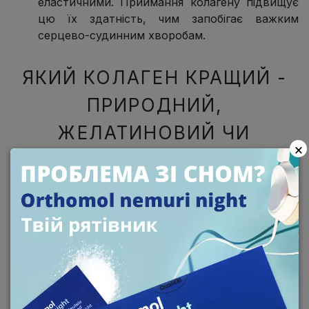
еластичними. Приймання колагену підвищує
цю їх здатність, чим запобігає важким
серцево-судинним хворобам.
ЯКИЙ КОЛАГЕН КРАЩИЙ -
ПРИРОДНИЙ,
ЖЕЛАТИНОВИЙ ЧИ
×
ГІДРОЛІЗОВАНИЙ?
Потрібно розуміти, що повноцінний природний
колаген, не важливо якого походження -
тваринного чи рослинного, “у цілому виді”
приймати марно - людський організм таку форму
колагену майже не засвоює. Вчені довго билися
над тим, аби змусити наше тіло сприймати його
максимально ефективно, і з’ясували, що для цього
колаген треба розщепити на маленькі частинки з