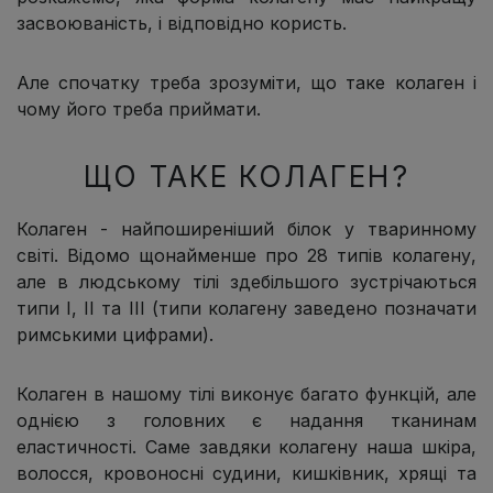
засвоюваність, і відповідно користь.
Але спочатку треба зрозуміти, що таке колаген і
чому його треба приймати.
ЩО ТАКЕ КОЛАГЕН?
Колаген - найпоширеніший білок у тваринному
світі. Відомо щонайменше про 28 типів колагену,
але в людському тілі здебільшого зустрічаються
типи I, II та III (типи колагену заведено позначати
римськими цифрами).
Колаген в нашому тілі виконує багато функцій, але
однією з головних є надання тканинам
еластичності. Саме завдяки колагену наша шкіра,
волосся, кровоносні судини, кишківник, хрящі та