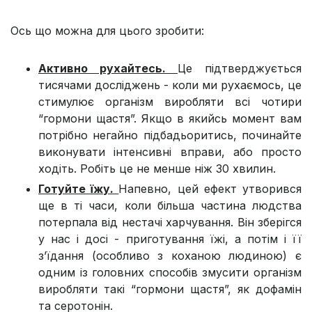
Ось що можна для цього зробити:
Активно рухайтесь.
Це підтверджується
тисячами досліджень - коли ми рухаємось, це
стимулює організм виробляти всі чотири
“гормони щастя”. Якщо в якийсь момент вам
потрібно негайно підбадьоритись, починайте
виконувати інтенсивні вправи, або просто
ходіть. Робіть це не менше ніж 30 хвилин.
Готуйте їжу.
Напевно, цей ефект утворився
ще в ті часи, коли більша частина людства
потерпала від нестачі харчування. Він зберігся
у нас і досі - приготування їжі, а потім і її
з’їдання (особливо з коханою людиною) є
одним із головних способів змусити організм
виробляти такі “гормони щастя”, як дофамін
та серотонін.