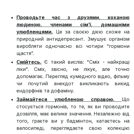
Проводьте час з друзями, коханою
людиною, членами сім’ї, домашніми
улюбленцями.
Це за своєю дією схоже на
природний антидепресант. Змушує організм
виробляти одночасно всі чотири “гормони
щастя”.
Смійтесь.
Є такий вислів: "Сміх - найкращі
ліки". Сміх, звісно, не лікує, але точно
допомагає. Перегляд кумедного відео, фільму
чи почутий анекдот викликають викид
ендорфінів та дофаміну.
Займайтеся улюбленою справою.
Що
стосується гормонів, то те, як ви проводите
дозвілля, має велике значення. Незалежно від
того, граєте ви у бадмінтон, катаєтесь на
велосипеді, переглядаєте свою колекцію