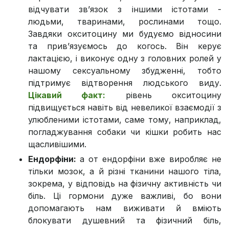
відчувати зв’язок з іншими істотами -
людьми, тваринами, рослинами тощо.
Завдяки окситоцину ми будуємо відносини
та прив’язуємось до когось. Він керує
лактацією, і виконує одну з головних ролей у
нашому сексуальному збудженні, тобто
підтримує відтворення людського виду.
Цікавий факт:
рівень окситоцину
підвищується навіть від невеликої взаємодії з
улюбленими істотами, саме тому, наприклад,
погладжування собаки чи кішки робить нас
щасливішими.
Ендорфіни:
а от ендорфіни вже виробляє не
тільки мозок, а й різні тканини нашого тіла,
зокрема, у відповідь на фізичну активність чи
біль. Ці гормони дуже важливі, бо вони
допомагають нам виживати й вміють
блокувати душевний та фізичний біль,