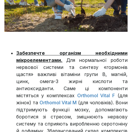
Забезпечте організм необхідними
мікроелементами.
Для нормальної роботи
нервової системи та синтезу «гормонів
щастя» важливі вітаміни групи B, магній,
цинк, омега-3 жирні кислоти та
антиоксиданти. Саме ці компоненти
містяться у комплексах
Orthomol Vital F
(для
жінок) та
Orthomol Vital M
(для чоловіків). Вони
підтримують функції мозку, допомагають
боротися зі стресом, зміцнюють нервову
систему та сприяють виробленню серотоніну
й дофаміну. Збалансований склад комплексів