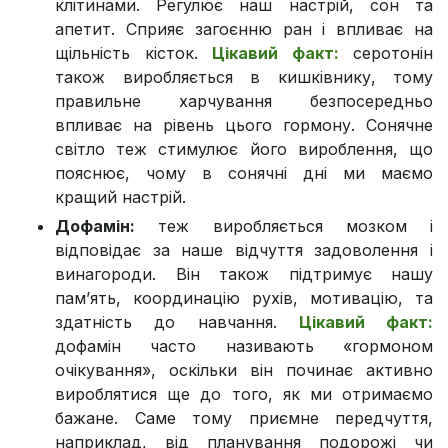
клітинами. Регулює наш настрій, сон та
апетит. Сприяє загоєнню ран і впливає на
щільність кісток.
Цікавий факт:
серотонін
також виробляється в кишківнику, тому
правильне харчування безпосередньо
впливає на рівень цього гормону. Сонячне
світло теж стимулює його вироблення, що
пояснює, чому в сонячні дні ми маємо
кращий настрій.
Дофамін:
теж виробляється мозком і
відповідає за наше відчуття задоволення і
винагороди. Він також підтримує нашу
пам’ять, координацію рухів, мотивацію, та
здатність до навчання.
Цікавий факт:
дофамін часто називають «гормоном
очікування», оскільки він починає активно
вироблятися ще до того, як ми отримаємо
бажане. Саме тому приємне передчуття,
наприклад, від планування подорожі чи