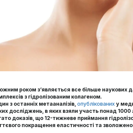
кожним роком з’являється все більше наукових 
мплексів з гідролізованим колагеном.
один з останніх метааналізів,
опублікованих
у меди
ких досліджень, в яких взяли участь понад 1000
гато доказів, що 12-тижневе приймання гідроліз
ттєвого покращення еластичності та зволоженос