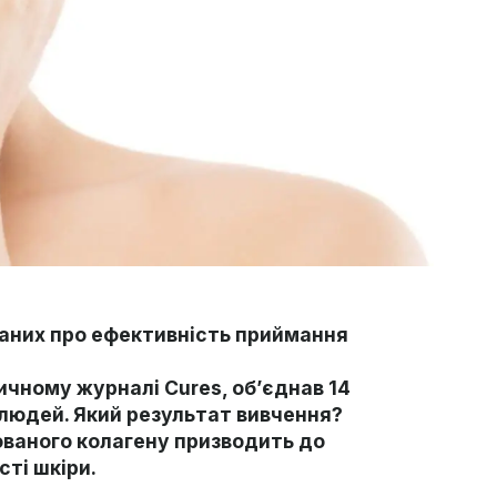
даних про ефективність приймання
чному журналі Cures, об’єднав 14
 людей. Який результат вивчення?
ованого колагену призводить до
ті шкіри.