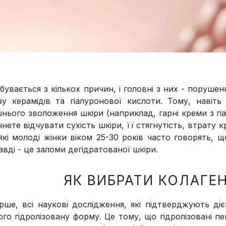
бувається з кількох причин, і головні з них - поруше
зу керамідів та гіалуронової кислоти. Тому, наві
шнього зволоження шкіри (наприклад, гарні креми з гі
нете відчувати сухість шкіри, її стягнутість, втрату 
які молоді жінки віком 25-30 років часто говорять, щ
вді - це заломи дегідратованої шкіри.
ЯК ВИБРАТИ КОЛАГЕ
рше, всі наукові дослідження, які підтверджують ді
ого гідролізовану форму. Це тому, що гідролізовані п