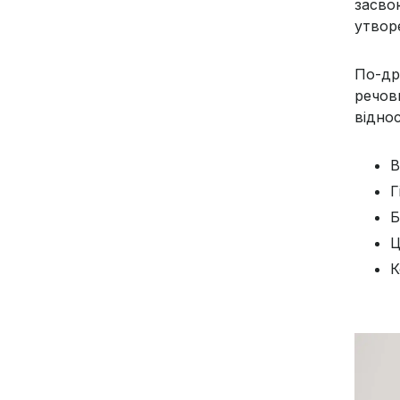
засво
утвор
По-др
речов
віднос
В
Г
Б
Ц
К