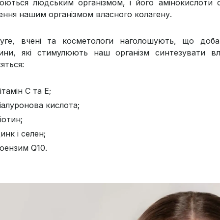
юються людським організмом, і його амінокислоти 
ення нашим організмом власного колагену.
уге, вчені та косметологи наголошують, що доба
ини, які стимулюють наш організм синтезувати в
яться:
ітамін С та Е;
іалуронова кислота;
іотин;
инк і селен;
оензим Q10.