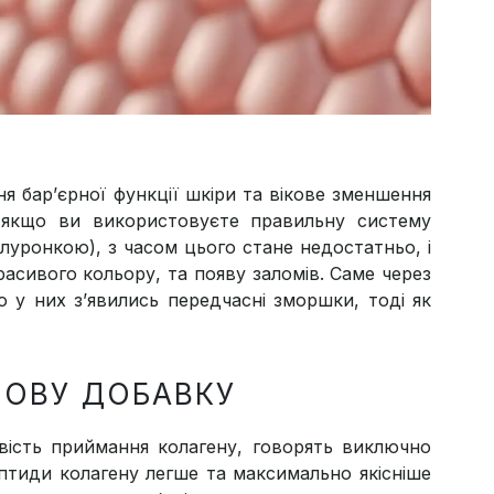
ння бар’єрної функції шкіри та вікове зменшення
ть якщо ви використовуєте правильну систему
алуронкою), з часом цього стане недостатньо, і
красивого кольору, та появу заломів. Саме через
о у них з’явились передчасні зморшки, тоді як
НОВУ ДОБАВКУ
євість приймання колагену, говорять виключно
ептиди колагену легше та максимально якісніше