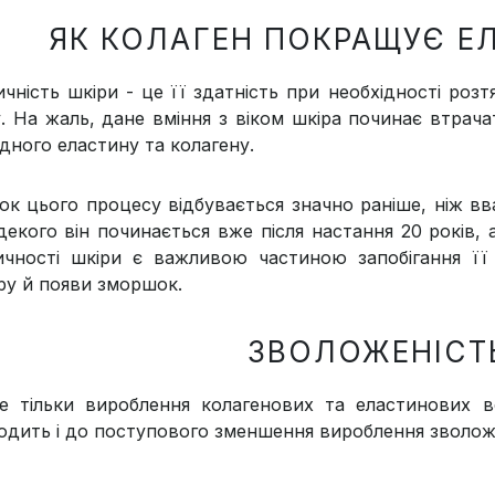
ЯК КОЛАГЕН ПОКРАЩУЄ Е
ичність шкіри - це її здатність при необхідності роз
. На жаль, дане вміння з віком шкіра починає втрача
дного еластину та колагену.
ок цього процесу відбувається значно раніше, ніж вв
декого він починається вже після настання 20 років, 
ичності шкіри є важливою частиною запобігання її
ру й появи зморшок.
ЗВОЛОЖЕНІСТ
е тільки вироблення колагенових та еластинових в
одить і до поступового зменшення вироблення зволож