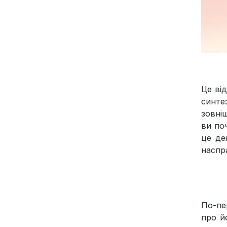
Це від
синте
зовні
ви поч
це де
наспра
По-пе
про й