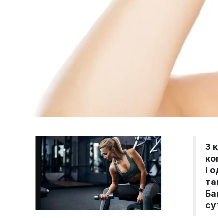
З 
ко
І 
та
Ба
су