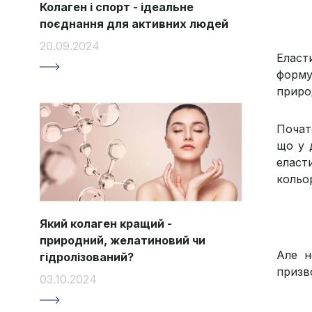
Колаген і спорт - ідеальне
поєднання для активних людей
20.09.2024
Еласт
форму
приро
Почат
що у 
еласт
кольо
Який колаген кращий -
природний, желатиновий чи
Але н
гідролізований?
призв
03.10.2024