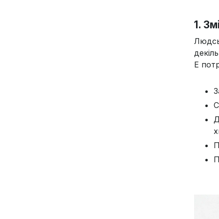
1. З
Людсь
декіль
Е пот
З
С
Д
х
П
П