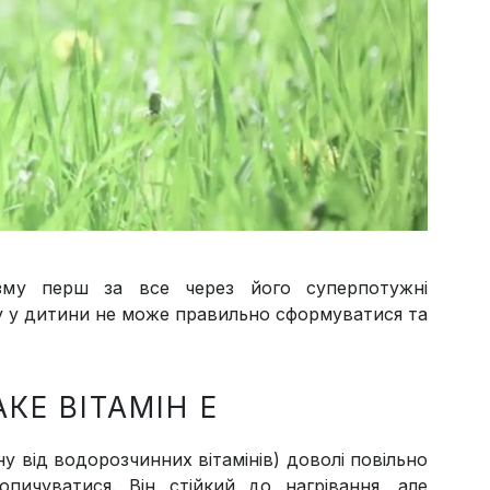
ізму перш за все через його суперпотужні
ну у дитини не може правильно сформуватися та
КЕ ВІТАМІН Е
іну від водорозчинних вітамінів) доволі повільно
пичуватися. Він стійкий до нагрівання, але