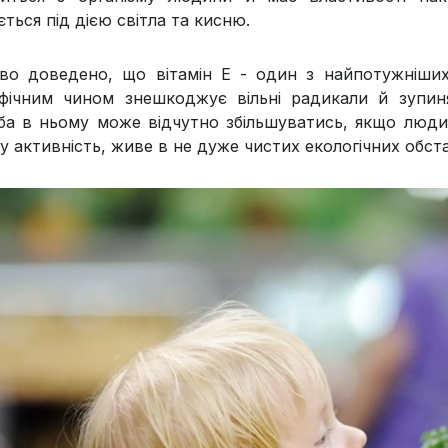
ться під дією світла та кисню.
во доведено, що вітамін Е - один з найпотужніших 
фічним чином знешкоджує вільні радикали й зупин
ба в ньому може відчутно збільшуватись, якщо людина
ну активність, живе в не дуже чистих екологічних обст