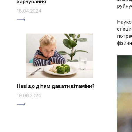
харчування
руйнує
18.04.2024
Науко
специ
потре
фізич
Навіщо дітям давати вітаміни?
19.06.2024