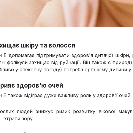
ахищає шкіру та волосся
ін Е допомагає підтримувати здоров'я дитячої шкіри,
ні фолікули захищає від руйнації. Він також є природ
обливо у спекотну погоду) потреба організму дитини у 
прияє здоров'ю очей
н Е також відіграє дуже важливу роль у здоров'ї очей.
ослих людей знижує ризик розвитку вікової макул
ї втрати зору.