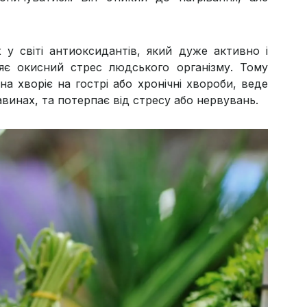
у світі антиоксидантів, який дуже активно і
яє окисний стрес людського організму. Тому
 хворіє на гострі або хронічні хвороби, веде
авинах, та потерпає від стресу або нервувань.