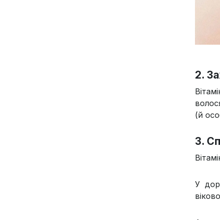
2. З
Вітам
волося
(й ос
3. С
Вітамі
У дор
віково