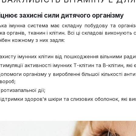
міцнює захисні сили дитячого організму
ка імунна система має складну побудову та організ
ка органів, тканин і клітин. Всі ці складові виконують
рібен кожному з них задля:
ахисту імунних клітин від пошкодження вільними ради
тимуляції активності імунних Т-клітин та В-клітин, які
опомоги організму у виробленні більшої кількості анти
вороб;
ротизапальної дії;
ідтримки здоров'я шкіри та слизових оболонок, які ви