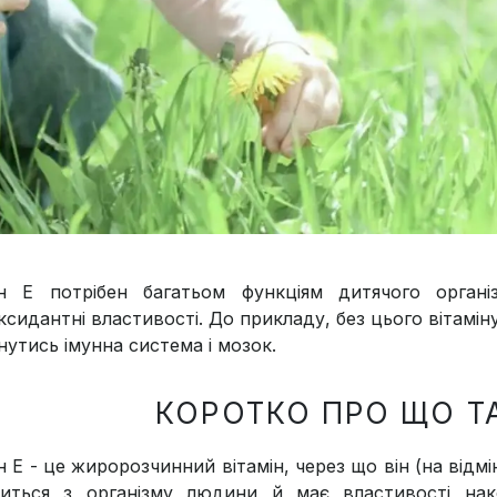
ін Е потрібен багатьом функціям дитячого орган
ксидантні властивості. До прикладу, без цього вітамі
нутись імунна система і мозок.
КОРОТКО ПРО ЩО ТА
н Е - це жиророзчинний вітамін, через що він (на відм
иться з організму людини й має властивості нако