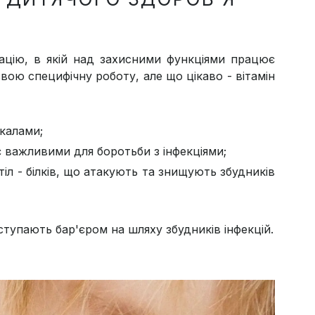
ацію, в якій над захисними функціями працює
 свою специфічну роботу, але що цікаво - вітамін
калами;
 є важливими для боротьби з інфекціями;
тіл - білків, що атакують та знищують збудників
ступають бар'єром на шляху збудників інфекцій.