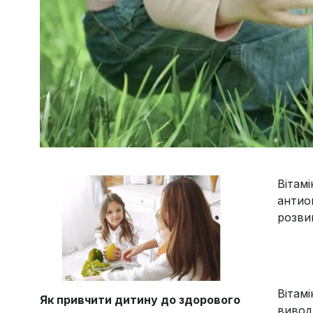
Вітам
антио
розви
Вітамі
Як привчити дитину до здорового
вивод