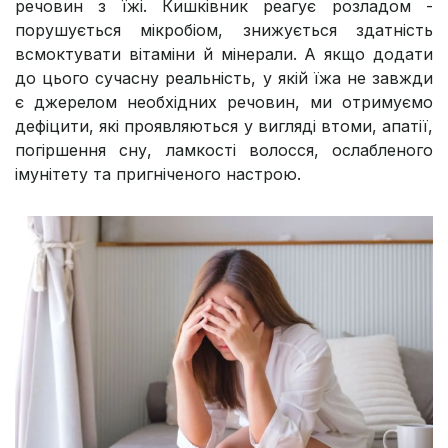
речовин з їжі. Кишківник реагує розладом -
порушується мікробіом, знижується здатність
всмоктувати вітаміни й мінерали. А якщо додати
до цього сучасну реальність, у якій їжа не завжди
є джерелом необхідних речовин, ми отримуємо
дефіцити, які проявляються у вигляді втоми, апатії,
погіршення сну, ламкості волосся, ослабленого
імунітету та пригніченого настрою.