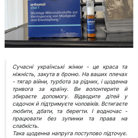
Сучасні українські жінки - це краса та
ніжність, закута в броню. На ваших плечах
- тягар війни, турбота за рідних, і щоденна
тривога за країну. Ви волонтерите й
збираєте допомогу. Відводите дітей у
садочок й підтримуєте чоловіків. Встигаєте
любити, дбати, та берегти. І водночас -
працювати без зупинки та права на
слабкість.
Така щоденна напруга поступово підточує.