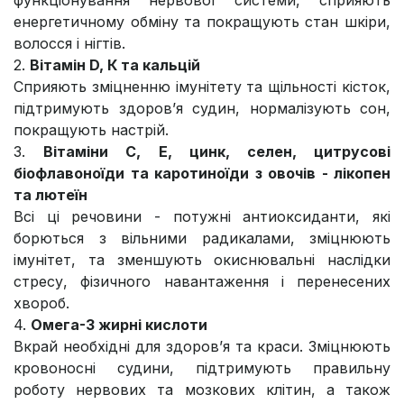
енергетичному обміну та покращують стан шкіри,
волосся і нігтів.​
2.
Вітамін D, К та кальцій
Сприяють зміцненню імунітету та щільності кісток,
підтримують здоров’я судин, нормалізують сон,
покращують настрій.​
3.
Вітаміни C, Е, цинк, селен, цитрусові
біофлавоноїди та каротиноїди з овочів - лікопен
та лютеїн
Всі ці речовини - потужні антиоксиданти, які
борються з вільними радикалами, зміцнюють
імунітет, та зменшують окиснювальні наслідки
стресу, фізичного навантаження і перенесених
хвороб.
4.
Омега-3 жирні кислоти
Вкрай необхідні для здоров’я та краси. Зміцнюють
кровоносні судини, підтримують правильну
роботу нервових та мозкових клітин, а також