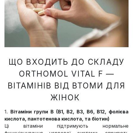
ЩО ВХОДИТЬ ДО СКЛАДУ
ORTHOMOL VITAL F —
ВІТАМІНІВ ВІД ВТОМИ ДЛЯ
ЖІНОК
1.
Вітаміни групи B (B1, B2, В3, B6, B12, фолієва
кислота, пантотенова кислота, та біотин)
Ці вітаміни підтримують нормальне
функціонування нервової системи, сприяють