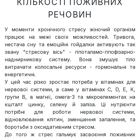
КІЛЬКОСТІ ПОЖИВНИХ
РЕЧОВИН
У моменти хронічного стресу жіночий організм
працює на межі своїх можливостей. Тривога,
нестача сну та емоційні гойдалки активують так
звану "стресову вісь" - гіпоталамо-гіпофізарно-
наднирникову систему. Вона змушує тіло
витрачати колосальні ресурси - гормональні та
енергетичні.
У цей час різко зростає потреба у вітамінах для
нервової системи, а саме у вітамінах C, D, E, К,
групи В, в магнії, омега-3 та мікроелементах на
кшталт цинку, селену й заліза. Ці нутрієнти
потрібні для роботи нервової системи,
відновлювання клітин, зменшення запалення, та
боротьби з оксидативним стресом.
До того ж стрес гальмує засвоєння поживних