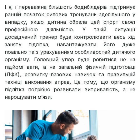
І я, і переважна більшість бодибілдерів підтримує
ранній початок силових тренувань здебільшого у
випадку, якщо дитина обрала цей спорт своєї
професійною діяльністю. У такій ситуації
досвідчений тренер буде контролювати весь хід
занять підлітка, навантажувати його дуже
повільно та з урахуванням особливостей дитячого
організму. Головний упор буде робитися не на
підйомі ваги, а на загальній фізичній підготовці
(ЛФК), розвитку базових навичок та правильній
техніці виконання вправ. Це тому, що організму
підлітка потрібно розвивати витривалість, а не
нарощувати м’язи.