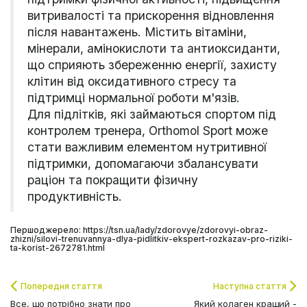
витривалості та прискорення відновлення
після навантажень. Містить вітаміни,
мінерали, амінокислоти та антиоксиданти,
що сприяють збереженню енергії, захисту
клітин від оксидативного стресу та
підтримці нормальної роботи м'язів.
Для підлітків, які займаються спортом під
контролем тренера, Orthomol Sport може
стати важливим елементом нутритивної
підтримки, допомагаючи збалансувати
раціон та покращити фізичну
продуктивність.
Першоджерело: https://tsn.ua/lady/zdorovye/zdorovyi-obraz-
zhizni/silovi-trenuvannya-dlya-pidlitkiv-ekspert-rozkazav-pro-riziki-
ta-korist-2672781.html
Попередня стаття
Наступна стаття
Все, що потрібно знати про
Який колаген кращий -