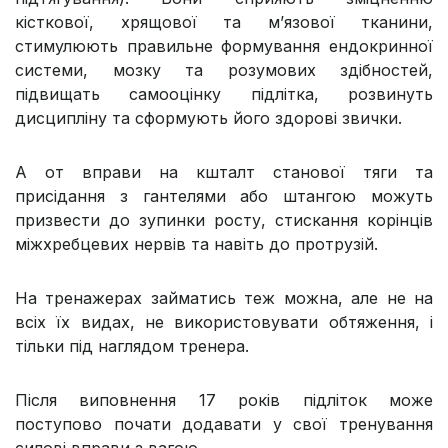
кісткової, хрящової та м’язової тканини,
стимулюють правильне формування ендокринної
системи, мозку та розумових здібностей,
підвищать самооцінку підлітка, розвинуть
дисципліну та сформують його здорові звички.
А от вправи на кшталт станової тяги та
присідання з гантелями або штангою можуть
призвести до зупинки росту, стискання корінців
міжхребцевих нервів та навіть до протрузій.
На тренажерах займатись теж можна, але не на
всіх їх видах, не використовувати обтяження, і
тільки під наглядом тренера.
Після виповнення 17 років підліток може
поступово почати додавати у свої тренування