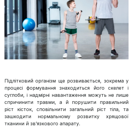
Підлітковий організм ще розвивається, зокрема у
процесі формування знаходиться його скелет і
суглоби, і надмірні навантаження можуть не лише
спричинити травми, а й порушити правильний
ріст кісток, сповільнити загальний ріст тіла, та
зашкодити нормальному розвитку хрящової
тканини й зв’язкового апарату.