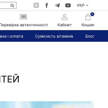
УКР
0
Перевірка автентичності
Кабінет
Кошик
вка і оплата
Сумісність вітамінів
Блог
ІТЕЙ