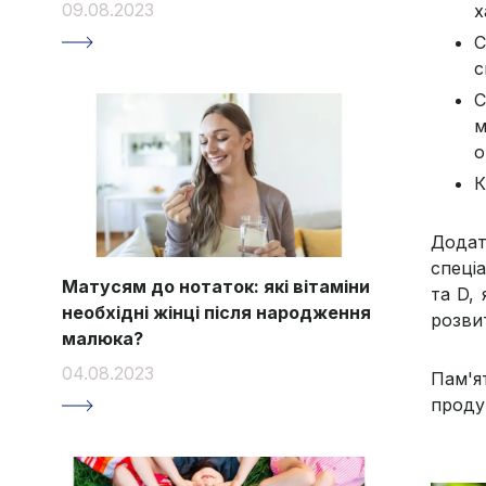
09.08.2023
х
С
с
С
м
о
К
Додат
спеці
Матусям до нотаток: які вітаміни
та D,
необхідні жінці після народження
розви
малюка?
04.08.2023
Пам'я
проду