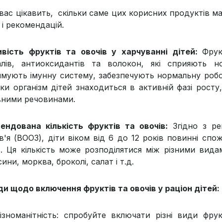
вас цікавить, скільки саме цих корисних продуктів м
 і рекомендацій.
вість фруктів та овочів у харчуванні дітей:
Фрук
алів, антиоксидантів та волокон, які сприяють 
имують імунну систему, забезпечують нормальну робо
ьки організм дітей знаходиться в активній фазі рост
ними речовинами.
ендована кількість фруктів та овочів:
Згідно з ре
в'я (ВООЗ), діти віком від 6 до 12 років повинні сп
в. Ця кількість може розподілятися між різними видам
ини, морква, броколі, салат і т.д.
и щодо включення фруктів та овочів у раціон дітей:
ізноманітність: cпробуйте включати різні види фру