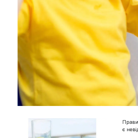
Прави
є нев