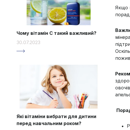
Якщо 
порад
Важли
Чому вітамін С такий важливий?
мінер
30.07.2023
підтр
Оскіл
пожив
Реком
здоро
овочі
апельс
Порад
Які вітаміни вибрати для дитини
перед навчальним роком?
Р