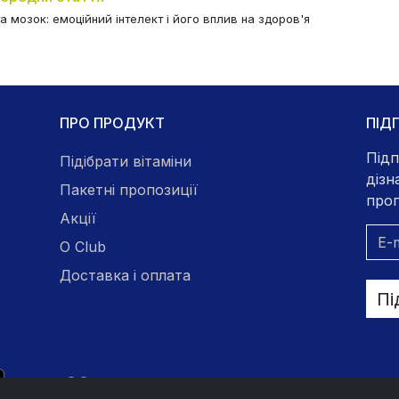
а мозок: емоційний інтелект і його вплив на здоров'я
ПРО ПРОДУКТ
ПІД
Підп
Підібрати вітаміни
дізн
Пакетні пропозиції
проп
Акції
O Club
Доставка і оплата
Пі