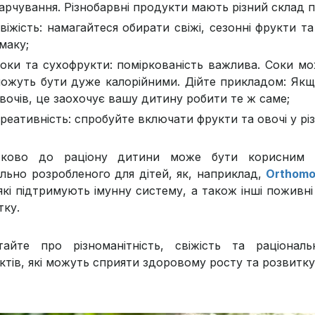
арчування. Різнобарвні продукти мають різний склад 
віжість: намагайтеся обирати свіжі, сезонні фрукти 
маку;
оки та сухофрукти: поміркованість важлива. Соки мо
ожуть бути дуже калорійними. Дійте прикладом: Якщ
вочів, це заохочує вашу дитину робити те ж саме;
реативність: спробуйте включати фрукти та овочі у різ
ково до раціону дитини може бути корисним вж
ально розробленого для дітей, як, наприклад,
Orthomol
 які підтримують імунну систему, а також інші поживн
тку.
тайте про різноманітність, свіжість та раціона
ктів, які можуть сприяти здоровому росту та розвитку