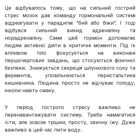
Це відбувалось тому, що на сильний гострий
стрес мозок дав команду гормональній системі
відреагувати у парадигмі “бий або біжи”. І тоді
відбувся сильний викид адреналіну та
норадреналіну. Саме цей гормон допомагає
людям активно діяти в критичні моменти. Під їх
впливом тіло фокусується на виконані
першочергових завдань, що стосуються фізичної
безпеки. Знижується секреція шлункового соку та
ферментів, уповільнюється перистальтика
кишківника. Людина просто не відчуває голоду,
інколи навіть смаку.
У період гострого стресу важливо не
перенавантажувати систему. Треба намагатися
їсти, але зовсім трішки, просту, звичну їжу. Дуже
важливо в цей час пити воду.