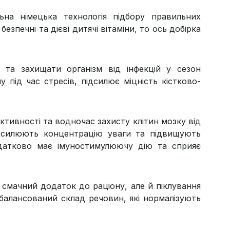
на німецька технологія підбору правильних
езпечні та дієві дитячі вітаміни, то ось добірка
и та захищати організм від інфекцій у сезон
під час стресів, підсилює міцність кістково-
ктивності та водночас захисту клітин мозку від
ідсилюють концентрацію уваги та підвищують
одатково має імуностимулюючу дію та сприяє
и смачний додаток до раціону, але й піклування
балансований склад речовин, які нормалізують