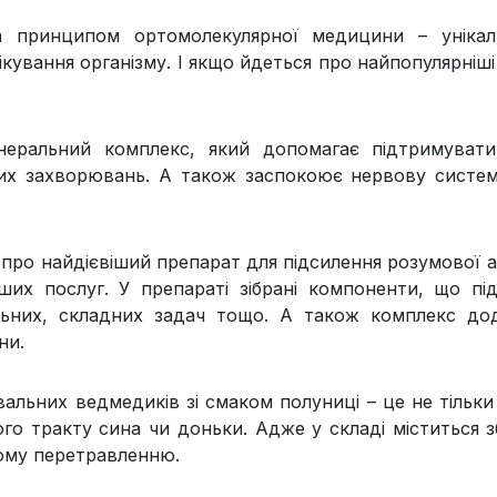
 принципом ортомолекулярної медицини – унікаль
ування організму. І якщо йдеться про найпопулярніші б
мінеральний комплекс, який допомагає підтримуват
их захворювань. А також заспокоює нервову систему 
 про найдієвіший препарат для підсилення розумової а
ших послуг. У препараті зібрані компоненти, що п
ольних, складних задач тощо. А також комплекс д
ни.
жувальних ведмедиків зі смаком полуниці – це не тільк
о тракту сина чи доньки. Адже у складі міститься з
ому перетравленню.