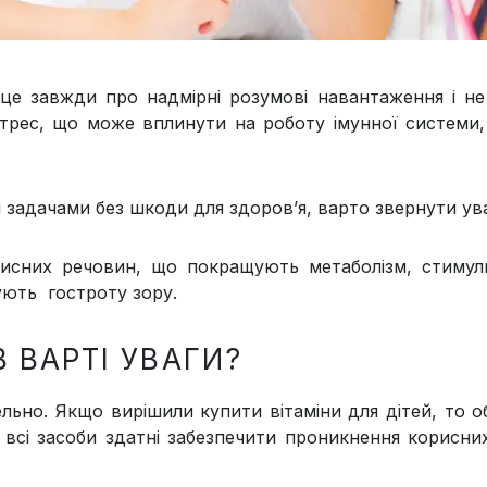
це завжди про надмірні розумові навантаження і не 
стрес, що може вплинути на роботу імунної системи, 
 задачами без шкоди для здоров’я, варто звернути ув
орисних речовин, що покращують метаболізм, стиму
ують гостроту зору.
В ВАРТІ УВАГИ?
ельно. Якщо вирішили купити вітаміни для дітей, то о
 всі засоби здатні забезпечити проникнення корисних