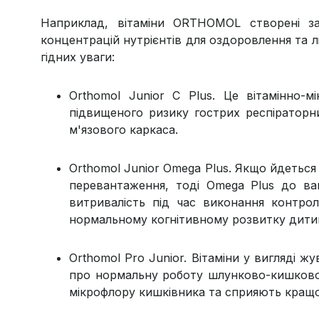
Наприклад, вітаміни ORTHOMOL створені за
концентрацій нутрієнтів для оздоровлення та лік
гідних уваги:
Orthomol Junior C Plus. Це вітамінно-
підвищеного ризику гострих респіраторн
м'язового каркаса.
Orthomol Junior Omega Plus. Якщо йдеться
перевантаження, тоді Omega Plus до ва
витривалість під час виконання контр
нормальному когнітивному розвитку дити
Orthomol Pro Junior. Вітаміни у вигляді 
про нормальну роботу шлунково-кишковог
мікрофлору кишківника та сприяють кращ