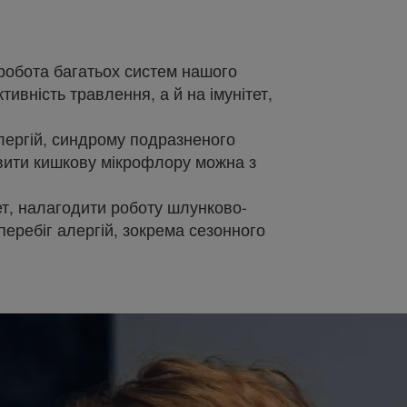
робота багатьох систем нашого
ивність травлення, а й на імунітет,
лергій, синдрому подразненого
овити кишкову мікрофлору можна з
тет, налагодити роботу шлунково-
перебіг алергій, зокрема сезонного