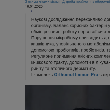
З якими ліками вітамін Д треба приймати з обережн
16.01.2025
Наукові дослідження переконливо дов
організму. Баланс корисних бактерій 
обмін речовин, роботу нервової систе
Порушення мікробіому призводить до 
кишківника, уповільненого метаболізм
допомогою пробіотиків, пребіотиків, та
Регулярне приймання якісних комплексі
кишкового тракту, допомогти в лікуван
риніту та атопічного дерматиту.
І комплекс
Orthomol Immun Pro
є якр