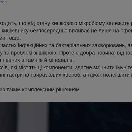
істю
одять, що від стану кишкового мікробіому залежить 
у кишківнику безпосередньо впливає не лише на ефект
ми тощо.
частих інфекційних та бактеріальних захворювань, а
у та проблем зі шкірою. Проте є добра новина: відн
 певних вітамінів й мінералів.
в, які містять ці компоненти, здатне зміцнити імуні
ні гастритів і виразкових хвороб, а також полегшити 
аз таким комплексним рішенням.