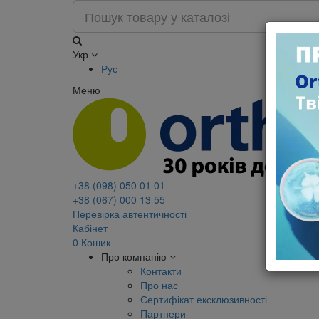
Укр
Рус
Меню
+38 (098) 050 01 01
+38 (067) 000 13 55
Перевірка автентичності
Кабінет
0
Кошик
Про компанію
Контакти
Про нас
Сертифікат ексклюзивності
Партнери