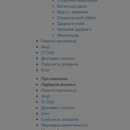
Спортивні комплекси
Веганська дієта
Краса і здоров'я
Енергетичний обмін
Здоров’я очей
Чоловіче здоров’я
Менопауза
Пакетні пропозиції
Акції
O Club
Доставка і оплата
Сумісність вітамінів
Блог
Про компанію
Підібрати вітаміни
Пакетні пропозиції
Акції
O Club
Доставка і оплата
Блог
Сумісність вітамінів
Перевірка автентичності