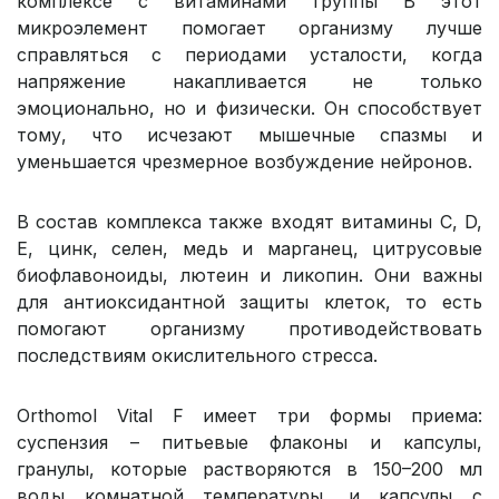
комплексе с витаминами группы B этот
микроэлемент помогает организму лучше
справляться с периодами усталости, когда
напряжение накапливается не только
эмоционально, но и физически. Он способствует
тому, что исчезают мышечные спазмы и
уменьшается чрезмерное возбуждение нейронов.
В состав комплекса также входят витамины C, D,
E, цинк, селен, медь и марганец, цитрусовые
биофлавоноиды, лютеин и ликопин. Они важны
для антиоксидантной защиты клеток, то есть
помогают организму противодействовать
последствиям окислительного стресса.
Orthomol Vital F имеет три формы приема:
суспензия – питьевые флаконы и капсулы,
гранулы, которые растворяются в 150–200 мл
воды комнатной температуры, и капсулы с