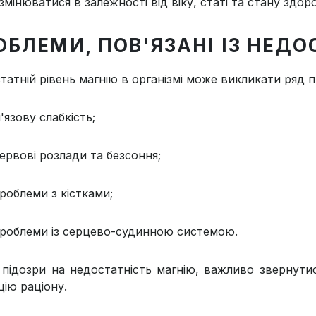
мінюватися в залежності від віку, статі та стану здоро
ОБЛЕМИ, ПОВ'ЯЗАНІ ІЗ НЕДО
татній рівень магнію в організмі може викликати ряд 
'язову слабкість;
ервові розлади та безсоння;
роблеми з кістками;
роблеми із серцево-судинною системою.
і підозри на недостатність магнію, важливо звернути
цію раціону.