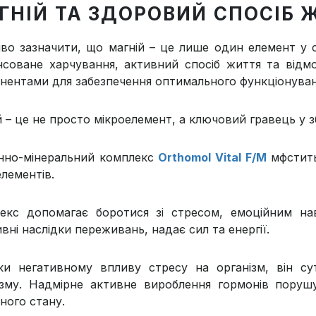
ГНІЙ ТА ЗДОРОВИЙ СПОСІБ 
во зазначити, що магній – це лише один елемент у 
нсоване харчування, активний спосіб життя та від
нентами для забезпечення оптимального функціонуван
й – це не просто мікроелемент, а ключовий гравець у з
інно-мінеральний комплекс
Orthomol Vital F/M
мфстить
елементів.
екс допомагає боротися зі стресом, емоційним на
вні наслідки переживань, надає сил та енергії.
ки негативному впливу стресу на організм, він су
ізму. Надмірне активне вироблення гормонів поруш
ного стану.