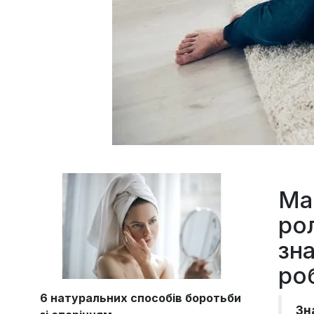
Маг
ро
зн
ро
6 натуральних способів боротьби
Зн