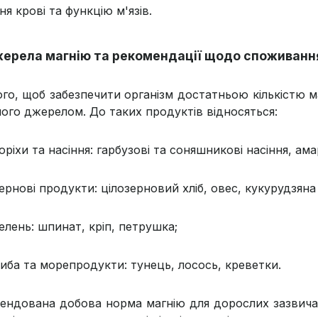
ня крові та функцію м'язів.
ерела магнію та рекомендації щодо споживанн
ого, щоб забезпечити організм достатньою кількістю 
його джерелом. До таких продуктів відносяться:
оріхи та насіння: гарбузові та соняшникові насіння, ама
ернові продукти: цілозерновий хліб, овес, кукурудзяна
елень: шпинат, кріп, петрушка;
иба та морепродукти: тунець, лосось, креветки.
ендована добова норма магнію для дорослих зазвича