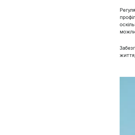
Регул
профі
оскіл
можли
Забез
життя