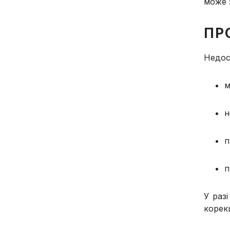
може з
ПР
Недос
м
н
п
п
У раз
корек