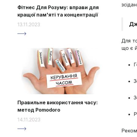
зсідан
Фітнес Для Розуму: вправи для
кращої пам'яті та концентрації
Дж
13.11.2023
Для т
що є 
Г
З
З
Правильне використання часу:
метод Pomodoro
Р
14.11.2023
Реком