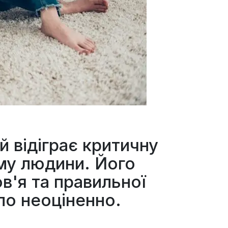
й відіграє критичну
зму людини. Його
в'я та правильної
ло неоціненно.