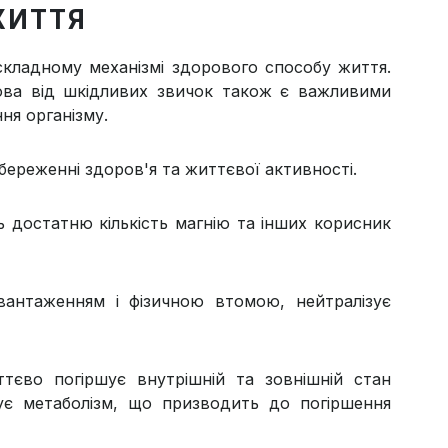
ЖИТТЯ
складному механізмі здорового способу життя.
мова від шкідливих звичок також є важливими
ня організму.
береженні здоров'я та життєвої активності.
 достатню кількість магнію та інших корисник
вантаженням і фізичною втомою, нейтралізує
ттєво погіршує внутрішній та зовнішній стан
ує метаболізм, що призводить до погіршення