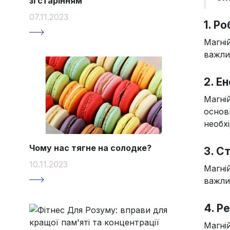
зі старінням
07.11.2023
1. Р
Магні
важлив
2. Е
Магні
основ
необхі
Чому нас тягне на солодке?
3. С
10.11.2023
Магні
важлив
4. Р
Магні