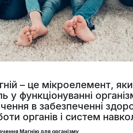
ній – це мікроелемент, яки
ль у функціонуванні органі
ачення в забезпеченні здоро
боти органів і систем навко
ачення Магнію для організму