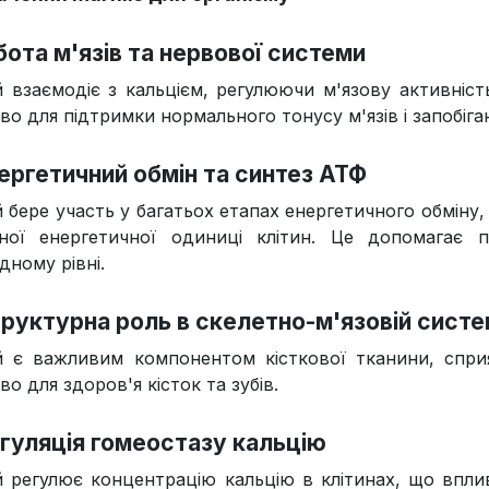
обота м'язів та нервової системи
й взаємодіє з кальцієм, регулюючи м'язову активніст
о для підтримки нормального тонусу м'язів і запобіган
нергетичний обмін та синтез АТФ
й бере участь у багатьох етапах енергетичного обміну
ної енергетичної одиниці клітин. Це допомагає п
дному рівні.
труктурна роль в скелетно-м'язовій систе
й є важливим компонентом кісткової тканини, спри
о для здоров'я кісток та зубів.
егуляція гомеостазу кальцію
й регулює концентрацію кальцію в клітинах, що вплив