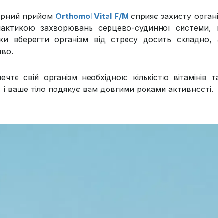
ярний прийом
Orthomol Vital F/M
сприяє захисту органі
лактикою захворювань серцево-судинної системи, п
ьки вберегти організм від стресу досить складно, 
во.
печте свій організм необхідною кількістю вітамінів 
, і ваше тіло подякує вам довгими роками активності.