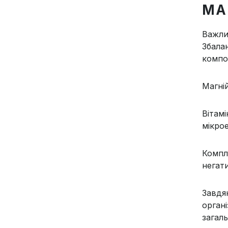
МА
Важли
Збала
компо
Магні
Вітам
мікро
Компл
негати
Завдя
орган
загаль